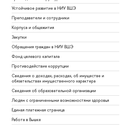
Устойчивое развитие в НИУ ВШЭ
Олим
Преподаватели и сотрудники
Прием
Корпуса и общежития
Вышк
Закупки
Прием
Обращения граждан в НИУ ВШЭ
Аспир
Фонд целевого капитала
Допол
Противодействие коррупции
Центр
Сведения о доходах, расходах, об имуществе и
Бизне
обязательствах имущественного характера
Образ
Сведения об образовательной организации
Обрат
Людям с ограниченными возможностями здоровья
Единая платежная страница
Работа в Вышке