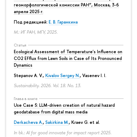
геоморфологической комиссии РАН”, Москва, 3-6
апреля 2025 г.
Под редакцией:
Е. В. Гаранкина
М.: ИГ РАН, МГУ, 2025.
Статья
Ecological Assessment of Temperature's Influence on
CO2 Efflux from Lawn Soils in Case of Its Pronounced
Dynamics
Stepanov A. V.,
Kivalov Sergey N.
, Vasenev I. I.
Sustainability. 2026. Vol. 18. No. 13.
Глава в книге
Use Case 5: LLM-driven creation of natural hazard
geodatabase from digital mass media
Derkacheva A.
,
Sakirkina M.
,
Kraev G.
et al.
In bk.: AI for good innovate for impact report 2025.