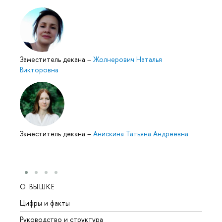
Заместитель декана
–
Жолнерович Наталья
Викторовна
Заместитель декана
–
Анискина Татьяна Андреевна
О ВЫШКЕ
ОБР
Цифры и факты
Лице
Руководство и структура
Довуз