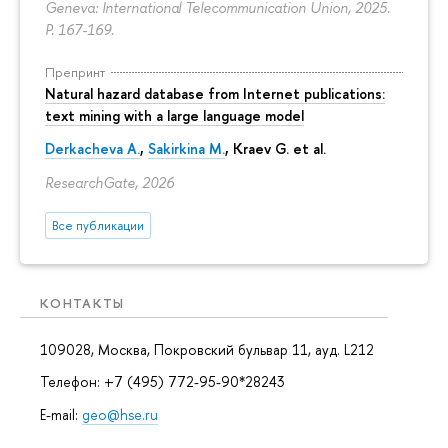
Geneva: International Telecommunication Union, 2025.
P. 167-169.
Препринт
Natural hazard database from Internet publications:
text mining with a large language model
Derkacheva A.
,
Sakirkina M.
,
Kraev G.
et al.
ResearchGate, 2026
Все публикации
КОНТАКТЫ
109028, Москва, Покровский бульвар 11, ауд. L212
Телефон: +7 (495) 772-95-90*28243
E-mail:
geo@hse.ru