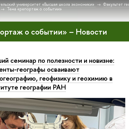
ельский университет «Высшая школа экономики»
Факультет г
Тема «репортаж о событии»
ортаж о событии» – Новости
ий семинар по полезности и новизне:
енты-географы осваивают
огеографию, геофизику и геохимию в
итуте географии РАН