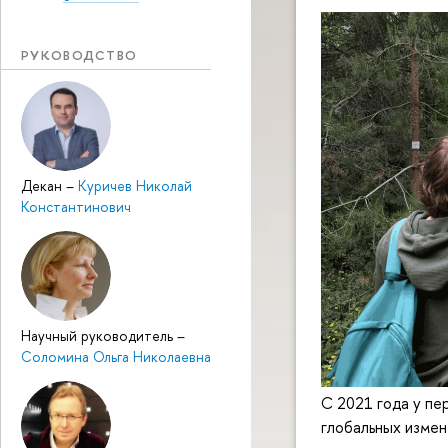
РУКОВОДСТВО
Декан
–
Куричев Николай
Константинович
Научный руководитель
–
Соломина Ольга Николаевна
С 2021 года у пе
глобальных изме