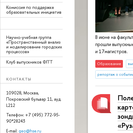
Комиссия по поддержке
образовательных инициатив
В июне на факул
Научно-учебная группа
«Пространственный анализ
прошли выпускные
и моделирование городских
и 17магистров.
процессов»
Клуб выпускников ФГГТ
Образование
вы
репортаж о событи
КОНТАКТЫ
109028, Москва,
Поле
Покровский бульвар 11, ауд.
карт
L212
зонд
Телефон: +7 (495) 772-95-
90*28243
«Руз
E-mail:
geo@hse.ru