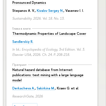
Pronounced Dynamics
Stepanov A. V.,
Kivalov Sergey N.
, Vasenev I. I.
Sustainability. 2026. Vol. 18. No. 13.
Глава в книге
Thermodynamic Properties of Landscape Cover
Sandlerskiy R.
In bk.: Encyclopedia of Ecology, 3rd Edition. Vol. 3.
Elsevier USA, 2026. Ch. 24.
P. 208-218.
Препринт
Natural hazard database from Internet
publications: text mining with a large language
model
Derkacheva A.
,
Sakirkina M.
,
Kraev G.
et al.
ResearchGate, 2026