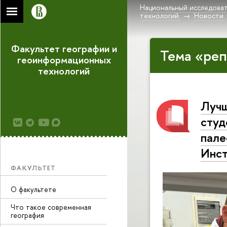
Национальный исследоват
технологий
Новости
Факультет географии и
Тема «реп
геоинформационных
технологий
Лучш
студ
пале
Инст
ФАКУЛЬТЕТ
О факультете
Что такое современная
география