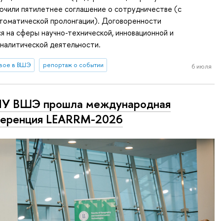
ючили пятилетнее соглашение о сотрудничестве (c
томатической пролонгации). Договоренности
 на сферы научно-технической, инновационной и
налитической деятельности.
вое в ВШЭ
репортаж о событии
6 июля
ИУ ВШЭ прошла международная
ференция LEARRM-2026