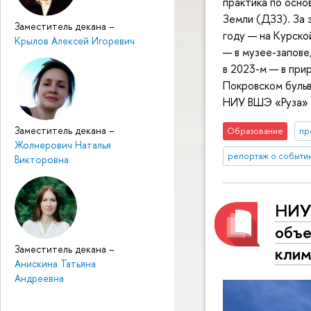
практика по осно
Земли (ДЗЗ). За 
Заместитель декана
–
году — на Курско
Крылов Алексей Игоревич
— в музее-запове
в 2023-м — в при
Покровском бульв
НИУ ВШЭ «Руза» н
Заместитель декана
–
Образование
пр
Жолнерович Наталья
репортаж о событи
Викторовна
НИУ
объе
Заместитель декана
–
клим
Анискина Татьяна
Андреевна