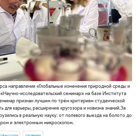
рса направления «Глобальные изменения природной среды и
 «Научно-исследовательский семинар» на базе Института
еминар признан лучшим по трём критериям студенческой
ть для карьеры, расширение кругозора и новизна знаний.За
рузились в реальную науку: от полевого выезда на болото до
аром и электронным микроскопом.
офессора
студенты