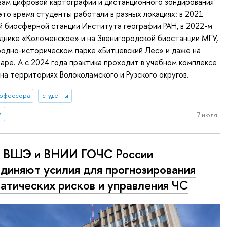
вам цифровой картографии и дистанционного зондирования
это время студенты работали в разных локациях: в 2021
й биосферной станции Института географии РАН, в 2022-м
днике «Коломенское» и на Звенигородской биостанции МГУ,
родно-историческом парке «Битцевский Лес» и даже на
аре. А с 2024 года практика проходит в учебном комплексе
а территориях Волоколамского и Рузского округов.
офессора
студенты
и
7 июля
 ВШЭ и ВНИИ ГОЧС России
диняют усилия для прогнозирования
атических рисков и управления ЧС