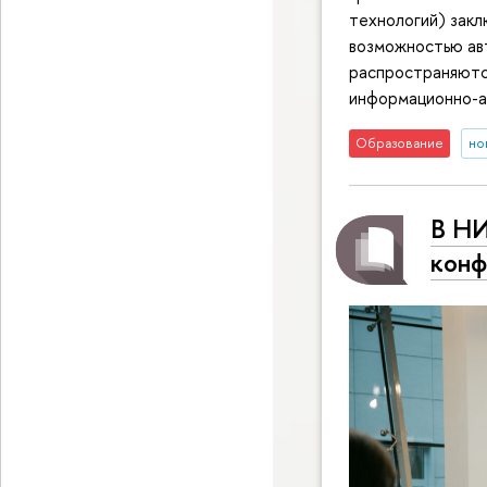
технологий) закл
возможностью ав
распространяются
информационно-а
Образование
но
В Н
кон