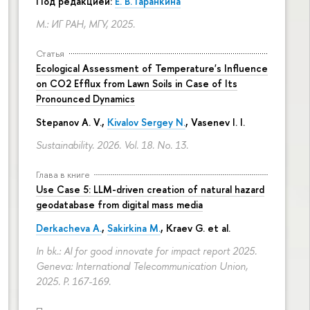
Под редакцией:
Е. В. Гаранкина
М.: ИГ РАН, МГУ, 2025.
Статья
Ecological Assessment of Temperature's Influence
on CO2 Efflux from Lawn Soils in Case of Its
Pronounced Dynamics
Stepanov A. V.,
Kivalov Sergey N.
, Vasenev I. I.
Sustainability. 2026. Vol. 18. No. 13.
Глава в книге
Use Case 5: LLM-driven creation of natural hazard
geodatabase from digital mass media
Derkacheva A.
,
Sakirkina M.
,
Kraev G.
et al.
In bk.: AI for good innovate for impact report 2025.
Geneva: International Telecommunication Union,
2025.
P. 167-169.