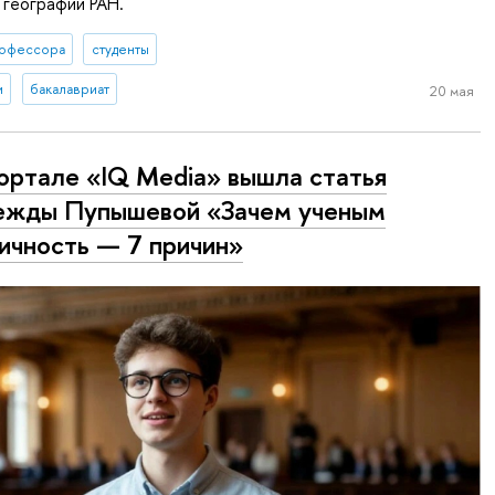
 географии РАН.
офессора
студенты
и
бакалавриат
20 мая
ортале «IQ Media» вышла статья
жды Пупышевой «Зачем ученым
ичность — 7 причин»