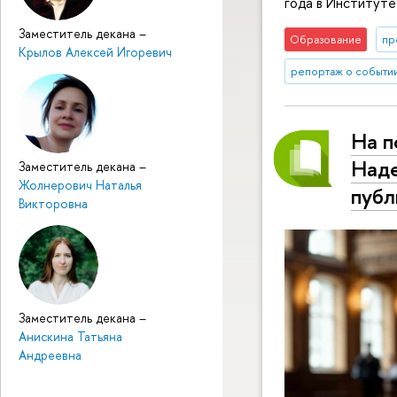
года в Институте
Заместитель декана
–
Образование
пр
Крылов Алексей Игоревич
репортаж о событи
На п
Наде
Заместитель декана
–
Жолнерович Наталья
публ
Викторовна
Заместитель декана
–
Анискина Татьяна
Андреевна