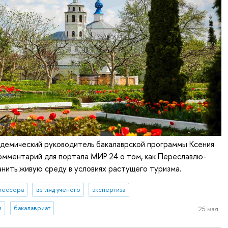
адемический руководитель бакалаврской программы Ксения
омментарий для портала МИР 24 о том, как Переславлю-
нить живую среду в условиях растущего туризма.
фессора
взгляд ученого
экспертиза
и
бакалавриат
25 мая