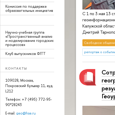
Комиссия по поддержке
образовательных инициатив
С 1 по 3 мая 13 
геоинформационн
Калужской облас
Дмитрий Тарнопо
Научно-учебная группа
«Пространственный анализ
и моделирование городских
Свободное общени
процессов»
репортаж о событи
Клуб выпускников ФГГТ
КОНТАКТЫ
Сотр
геог
109028, Москва,
Покровский бульвар 11, ауд.
резу
L212
Геоу
Телефон: +7 (495) 772-95-
90*28243
E-mail:
geo@hse.ru