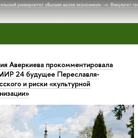
ельский университет «Высшая школа экономики»
Факультет г
ия Аверкиева прокомментировала
МИР 24 будущее Переславля-
сского и риски «культурной
низации»