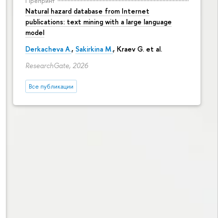
Препринт
Natural hazard database from Internet
publications: text mining with a large language
model
Derkacheva A.
,
Sakirkina M.
,
Kraev G.
et al.
ResearchGate, 2026
Все публикации