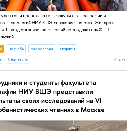
студентов и преподаватель факультета географии и
ых технологий НИУ ВШЭ сплавились по реке Жиздра в
ти. Поход организовал старший преподаватель ФГГТ
льский.
е
не учеба
профессора
студенты
и
бакалавриат
21 мая
удники и студенты факультета
рафии НИУ ВШЭ представили
льтаты своих исследований на VI
рбанистических чтениях в Москве