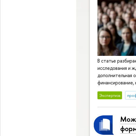
В статье разбира
исследования и ж
дополнительная о
финансирование, 
Экспертиза
про
Можн
форм