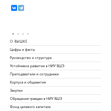
О ВЫШКЕ
ОБР
Цифры и факты
Лице
Руководство и структура
Довуз
Устойчивое развитие в НИУ ВШЭ
Олим
Преподаватели и сотрудники
Прием
Корпуса и общежития
Вышк
Закупки
Прием
Обращения граждан в НИУ ВШЭ
Аспир
Фонд целевого капитала
Допол