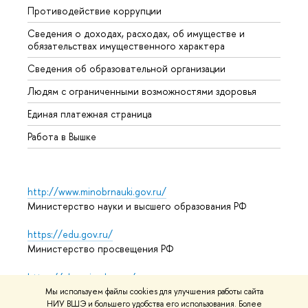
Противодействие коррупции
Центр
Сведения о доходах, расходах, об имуществе и
Бизне
обязательствах имущественного характера
Образ
Сведения об образовательной организации
Обрат
Людям с ограниченными возможностями здоровья
Единая платежная страница
Работа в Вышке
http://www.minobrnauki.gov.ru/
Министерство науки и высшего образования РФ
https://edu.gov.ru/
Министерство просвещения РФ
https://elearning.hse.ru/mooc
Массовые открытые онлайн-курсы
Мы используем файлы cookies для улучшения работы сайта
НИУ ВШЭ и большего удобства его использования. Более