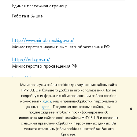
Единая платежная страница
Работа в Вышке
http://www.minobrnauki.gov.ru/
Министерство науки и высшего образования РФ
https://edu.gov.ru/
Министерство просвещения РФ
https://elearning.hse.ru/mooc
Массовые открытые онлайн-курсы
Мы используем файлы cookies для улучшения работы сайта
НИУ ВШЭ и большего удобства его использования. Более
подробную информацию об использовании файлов cookies
можно найти
здесь
, наши правила обработки персональных
данных –
здесь
. Продолжая пользоваться сайтом, вы
© НИУ ВШЭ 1993–2026
Адреса и контакты
Условия
✖
подтверждаете, что были проинформированы об
использования материалов
Политика конфиденциальности
использовании файлов cookies сайтом НИУ ВШЭ и согласны
Карта сайта
с нашими правилами обработки персональных данных. Вы
можете отключить файлы cookies в настройках Вашего
Редактору
браузера.