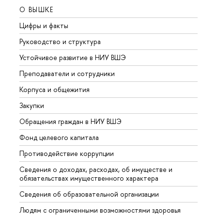
О ВЫШКЕ
ОБР
Цифры и факты
Лице
Руководство и структура
Довуз
Устойчивое развитие в НИУ ВШЭ
Олим
Преподаватели и сотрудники
Прием
Корпуса и общежития
Вышк
Закупки
Прием
Обращения граждан в НИУ ВШЭ
Аспир
Фонд целевого капитала
Допол
Противодействие коррупции
Центр
Сведения о доходах, расходах, об имуществе и
Бизне
обязательствах имущественного характера
Образ
Сведения об образовательной организации
Обрат
Людям с ограниченными возможностями здоровья