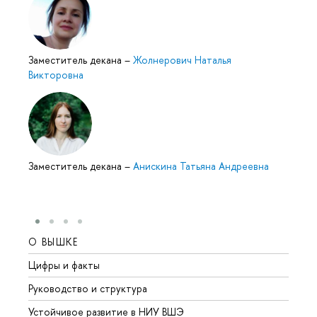
Заместитель декана
–
Жолнерович Наталья
Викторовна
Заместитель декана
–
Анискина Татьяна Андреевна
О ВЫШКЕ
ОБР
Цифры и факты
Лице
Руководство и структура
Довуз
Устойчивое развитие в НИУ ВШЭ
Олим