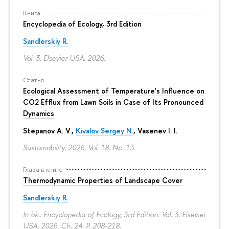
Книга
Encyclopedia of Ecology, 3rd Edition
Sandlerskiy R.
Vol. 3. Elsevier USA, 2026.
Статья
Ecological Assessment of Temperature's Influence on
CO2 Efflux from Lawn Soils in Case of Its Pronounced
Dynamics
Stepanov A. V.,
Kivalov Sergey N.
, Vasenev I. I.
Sustainability. 2026. Vol. 18. No. 13.
Глава в книге
Thermodynamic Properties of Landscape Cover
Sandlerskiy R.
In bk.: Encyclopedia of Ecology, 3rd Edition. Vol. 3. Elsevier
USA, 2026. Ch. 24.
P. 208-218.