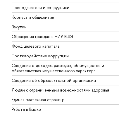
Преподаватели и сотрудники
Прием
Корпуса и общежития
Вышк
Закупки
Прием
Обращения граждан в НИУ ВШЭ
Аспир
Фонд целевого капитала
Допол
Противодействие коррупции
Центр
Сведения о доходах, расходах, об имуществе и
Бизне
обязательствах имущественного характера
Образ
Сведения об образовательной организации
Обрат
Людям с ограниченными возможностями здоровья
Единая платежная страница
Работа в Вышке