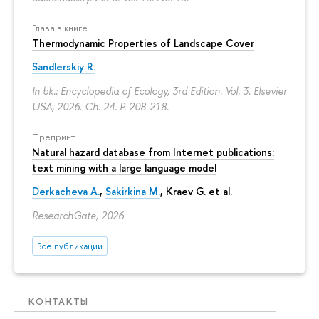
Глава в книге
Thermodynamic Properties of Landscape Cover
Sandlerskiy R.
In bk.: Encyclopedia of Ecology, 3rd Edition. Vol. 3. Elsevier
USA, 2026. Ch. 24.
P. 208-218.
Препринт
Natural hazard database from Internet publications:
text mining with a large language model
Derkacheva A.
,
Sakirkina M.
,
Kraev G.
et al.
ResearchGate, 2026
Все публикации
КОНТАКТЫ