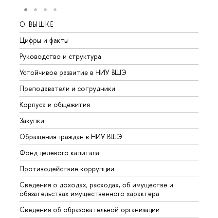
О ВЫШКЕ
ОБР
Цифры и факты
Лице
Руководство и структура
Довуз
Устойчивое развитие в НИУ ВШЭ
Олим
Преподаватели и сотрудники
Прием
Корпуса и общежития
Вышк
Закупки
Прием
Обращения граждан в НИУ ВШЭ
Аспир
Фонд целевого капитала
Допол
Противодействие коррупции
Центр
Сведения о доходах, расходах, об имуществе и
Бизне
обязательствах имущественного характера
Образ
Сведения об образовательной организации
Обрат