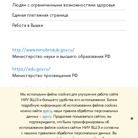
Людям с ограниченными возможностями здоровья
Единая платежная страница
Работа в Вышке
http://www.minobrnauki.gov.ru/
Министерство науки и высшего образования РФ
https://edu.gov.ru/
Министерство просвещения РФ
https://elearning.hse.ru/mooc
Массовые открытые онлайн-курсы
Мы используем файлы cookies для улучшения работы сайта
НИУ ВШЭ и большего удобства его использования. Более
подробную информацию об использовании файлов cookies
можно найти
здесь
, наши правила обработки персональных
данных –
здесь
. Продолжая пользоваться сайтом, вы
© НИУ ВШЭ 1993–2026
Адреса и контакты
Условия
✖
подтверждаете, что были проинформированы об
использования материалов
Политика конфиденциальности
использовании файлов cookies сайтом НИУ ВШЭ и согласны
Карта сайта
с нашими правилами обработки персональных данных. Вы