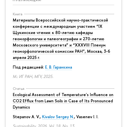
Книга
Материалы Всероссийской научно-практической
конференции с международным участием “IX
Щукинские чтения: к 80-летию кафедры
геоморфологии и палеогеографии и 270-летию
Московского университета” и “XXXVIII Пленум
геоморфологической комиссии РАН”, Москва, 3-6
апреля 2025 г.
Под редакцией:
Е. В. Гаранкина
М.: ИГ РАН, МГУ, 2025.
Статья
Ecological Assessment of Temperature's Influence on
CO2 Efflux from Lawn Soils in Case of Its Pronounced
Dynamics
Stepanov A. V.,
Kivalov Sergey N.
, Vasenev I. I.
Sustainability. 2026. Vol. 18. No. 13.