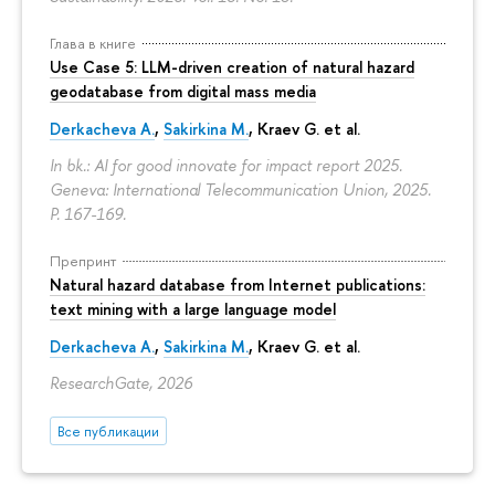
Глава в книге
Use Case 5: LLM-driven creation of natural hazard
geodatabase from digital mass media
Derkacheva A.
,
Sakirkina M.
,
Kraev G.
et al.
In bk.: AI for good innovate for impact report 2025.
Geneva: International Telecommunication Union, 2025.
P. 167-169.
Препринт
Natural hazard database from Internet publications:
text mining with a large language model
Derkacheva A.
,
Sakirkina M.
,
Kraev G.
et al.
ResearchGate, 2026
Все публикации