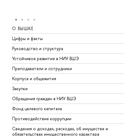
О ВЫШКЕ
ОБР
Цифры и факты
Лице
Руководство и структура
Довуз
Устойчивое развитие в НИУ ВШЭ
Олим
Преподаватели и сотрудники
Прием
Корпуса и общежития
Вышк
Закупки
Прием
Обращения граждан в НИУ ВШЭ
Аспир
Фонд целевого капитала
Допол
Противодействие коррупции
Центр
Сведения о доходах, расходах, об имуществе и
Бизне
обязательствах имущественного характера