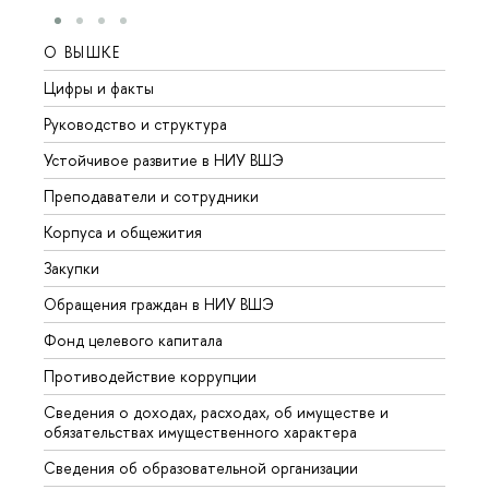
О ВЫШКЕ
ОБР
Цифры и факты
Лице
Руководство и структура
Довуз
Устойчивое развитие в НИУ ВШЭ
Олим
Преподаватели и сотрудники
Прием
Корпуса и общежития
Вышк
Закупки
Прием
Обращения граждан в НИУ ВШЭ
Аспир
Фонд целевого капитала
Допол
Противодействие коррупции
Центр
Сведения о доходах, расходах, об имуществе и
Бизне
обязательствах имущественного характера
Образ
Сведения об образовательной организации
Обрат