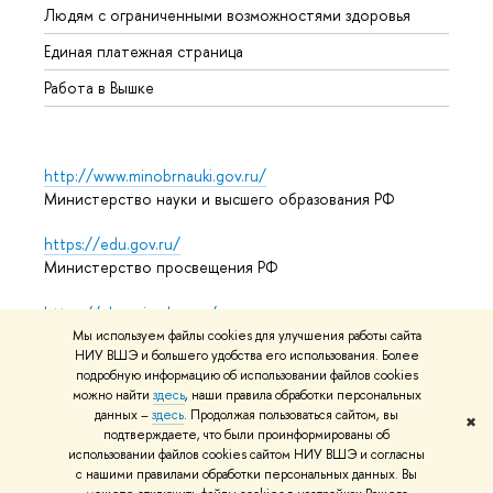
Людям с ограниченными возможностями здоровья
Единая платежная страница
Работа в Вышке
http://www.minobrnauki.gov.ru/
Министерство науки и высшего образования РФ
https://edu.gov.ru/
Министерство просвещения РФ
https://elearning.hse.ru/mooc
Массовые открытые онлайн-курсы
Мы используем файлы cookies для улучшения работы сайта
НИУ ВШЭ и большего удобства его использования. Более
подробную информацию об использовании файлов cookies
можно найти
здесь
, наши правила обработки персональных
© НИУ ВШЭ 1993–2026
Адреса и контакты
Условия
данных –
здесь
. Продолжая пользоваться сайтом, вы
✖
подтверждаете, что были проинформированы об
использования материалов
Политика конфиденциальности
использовании файлов cookies сайтом НИУ ВШЭ и согласны
Карта сайта
с нашими правилами обработки персональных данных. Вы