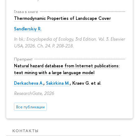
Глава в книге
Thermodynamic Properties of Landscape Cover
Sandlerskiy R.
In bk.: Encyclopedia of Ecology, 3rd Edition. Vol. 3. Elsevier
USA, 2026. Ch. 24.
P. 208-218.
Препринт
Natural hazard database from Internet publications:
text mining with a large language model
Derkacheva A.
,
Sakirkina M.
,
Kraev G.
et al.
ResearchGate, 2026
Все публикации
КОНТАКТЫ