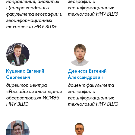
направления, аналитик
географии и
Центра геоданных
геоинформационных
факультета географии и
технологий НИУ ВШЭ
геоинформационных
технологий НИУ ВШЭ
Куценко Евгений
Денисов Евгений
Сергеевич
Александрович
директор центра
доцент факультета
«Российская кластерная
географии и
обсерватория» ИСИЭЗ
геоинформационных
НИУ ВШЭ
технологий НИУ ВШЭ