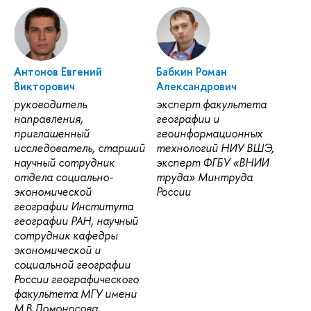
Антонов Евгений
Бабкин Роман
Викторович
Александрович
руководитель
эксперт факультета
направления,
географии и
приглашенный
геоинформационных
исследователь, старший
технологий НИУ ВШЭ,
научный сотрудник
эксперт ФГБУ «ВНИИ
отдела социально-
труда» Минтруда
экономической
России
географии Института
географии РАН, научный
сотрудник кафедры
экономической и
социальной географии
России географического
факультета МГУ имени
М.В.Ломоносова