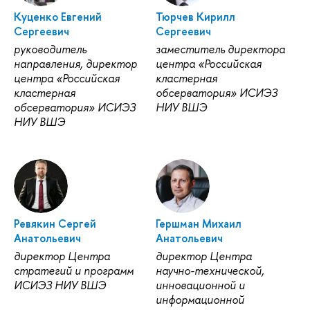
Куценко Евгений
Тюрчев Кирилл
Сергеевич
Сергеевич
руководитель
заместитель директора
направления, директор
центра «Российская
центра «Российская
кластерная
кластерная
обсерватория» ИСИЭЗ
обсерватория» ИСИЭЗ
НИУ ВШЭ
НИУ ВШЭ
Ревякин Сергей
Гершман Михаил
Анатольевич
Анатольевич
директор Центра
директор Центра
стратегий и программ
научно-технической,
ИСИЭЗ НИУ ВШЭ
инновационной и
информационной