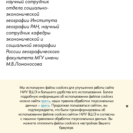
научный сотрудник
отдела социально-
экономической
географии Института
географии РАН, научный
сотрудник кафедры
экономической и
социальной географии
России географического
факультета МГУ имени
М.В.Ломоносова
Мы используем файлы cookies для улучшения работы сайта
НИУ ВШЭ и большего удобства его использования. Более
подробную информацию об использовании файлов cookies
можно найти
здесь
, наши правила обработки персональных
данных –
здесь
. Продолжая пользоваться сайтом, вы
✖
подтверждаете, что были проинформированы об
использовании файлов cookies сайтом НИУ ВШЭ и согласны
Нашли
опечатку
?
с нашими правилами обработки персональных данных. Вы
можете отключить файлы cookies в настройках Вашего
Выделите её, нажмите Ctrl+Enter и отправьте нам
браузера.
уведомление. Спасибо за участие!