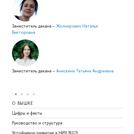
Заместитель декана
–
Жолнерович Наталья
Викторовна
Заместитель декана
–
Анискина Татьяна Андреевна
О ВЫШКЕ
ОБР
Цифры и факты
Лице
Руководство и структура
Довуз
Устойчивое развитие в НИУ ВШЭ
Олим