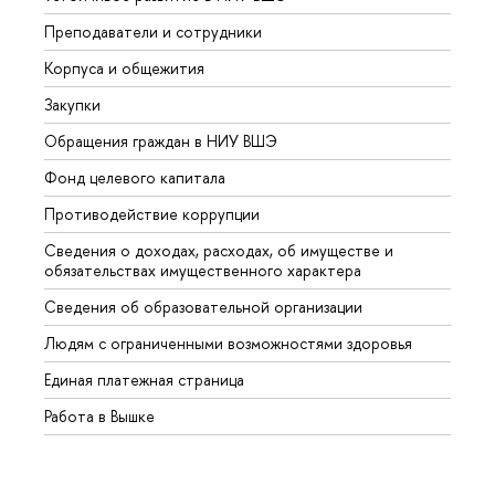
Преподаватели и сотрудники
Прием
Корпуса и общежития
Вышк
Закупки
Прием
Обращения граждан в НИУ ВШЭ
Аспир
Фонд целевого капитала
Допол
Противодействие коррупции
Центр
Сведения о доходах, расходах, об имуществе и
Бизне
обязательствах имущественного характера
Образ
Сведения об образовательной организации
Обрат
Людям с ограниченными возможностями здоровья
Единая платежная страница
Работа в Вышке