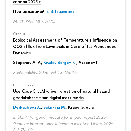
апреля 2025 г.
Под редакцией:
Е. В. Гаранкина
М.: ИГ РАН, МГУ, 2025.
Статья
Ecological Assessment of Temperature's Influence on
CO2 Efflux from Lawn Soils in Case of Its Pronounced
Dynamics
Stepanov A. V.,
Kivalov Sergey N.
, Vasenev I. I.
Sustainability. 2026. Vol. 18. No. 13.
Глава в книге
Use Case 5: LLM-driven creation of natural hazard
geodatabase from digital mass media
Derkacheva A.
,
Sakirkina M.
,
Kraev G.
et al.
In bk.: AI for good innovate for impact report 2025.
Geneva: International Telecommunication Union, 2025.
P. 167-169.