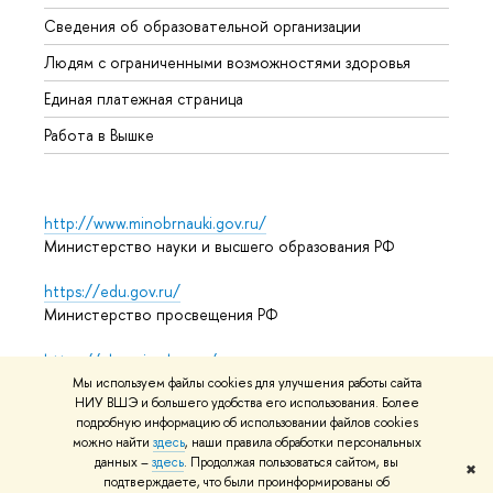
Образ
Сведения об образовательной организации
Обрат
Людям с ограниченными возможностями здоровья
Единая платежная страница
Работа в Вышке
http://www.minobrnauki.gov.ru/
Министерство науки и высшего образования РФ
https://edu.gov.ru/
Министерство просвещения РФ
https://elearning.hse.ru/mooc
Массовые открытые онлайн-курсы
Мы используем файлы cookies для улучшения работы сайта
НИУ ВШЭ и большего удобства его использования. Более
подробную информацию об использовании файлов cookies
можно найти
здесь
, наши правила обработки персональных
© НИУ ВШЭ 1993–2026
Адреса и контакты
Условия
данных –
здесь
. Продолжая пользоваться сайтом, вы
✖
подтверждаете, что были проинформированы об
использования материалов
Политика конфиденциальности