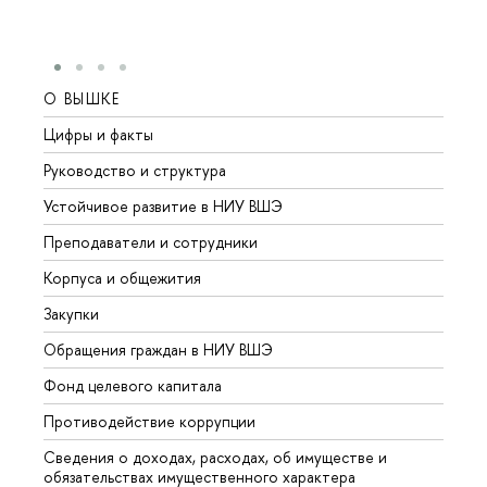
О ВЫШКЕ
ОБР
Цифры и факты
Лице
Руководство и структура
Довуз
Устойчивое развитие в НИУ ВШЭ
Олим
Преподаватели и сотрудники
Прием
Корпуса и общежития
Вышк
Закупки
Прием
Обращения граждан в НИУ ВШЭ
Аспир
Фонд целевого капитала
Допол
Противодействие коррупции
Центр
Сведения о доходах, расходах, об имуществе и
Бизне
обязательствах имущественного характера