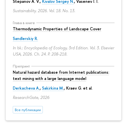
Stepanov A. V.,
Kivalov Sergey N.
, Vasenev I. I.
Sustainability. 2026. Vol. 18. No. 13.
Глава в книге
Thermodynamic Properties of Landscape Cover
Sandlerskiy R.
In bk.: Encyclopedia of Ecology, 3rd Edition. Vol. 3. Elsevier
USA, 2026. Ch. 24.
P. 208-218.
Препринт
Natural hazard database from Internet publications:
text mining with a large language model
Derkacheva A.
,
Sakirkina M.
,
Kraev G.
et al.
ResearchGate, 2026
Все публикации