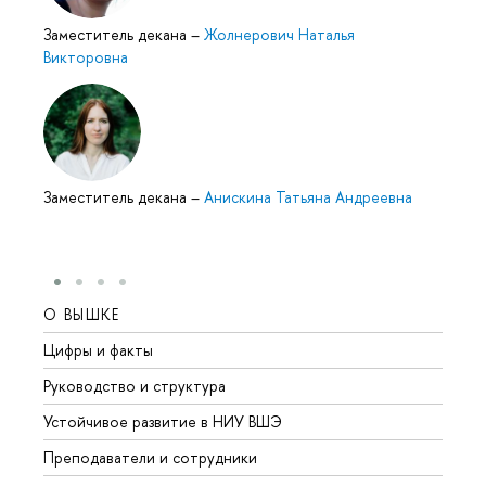
Заместитель декана
–
Жолнерович Наталья
Викторовна
Заместитель декана
–
Анискина Татьяна Андреевна
О ВЫШКЕ
ОБР
Цифры и факты
Лице
Руководство и структура
Довуз
Устойчивое развитие в НИУ ВШЭ
Олим
Преподаватели и сотрудники
Прием