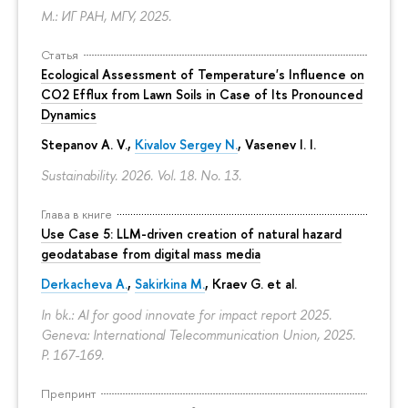
М.: ИГ РАН, МГУ, 2025.
Статья
Ecological Assessment of Temperature's Influence on
CO2 Efflux from Lawn Soils in Case of Its Pronounced
Dynamics
Stepanov A. V.,
Kivalov Sergey N.
, Vasenev I. I.
Sustainability. 2026. Vol. 18. No. 13.
Глава в книге
Use Case 5: LLM-driven creation of natural hazard
geodatabase from digital mass media
Derkacheva A.
,
Sakirkina M.
,
Kraev G.
et al.
In bk.: AI for good innovate for impact report 2025.
Geneva: International Telecommunication Union, 2025.
P. 167-169.
Препринт