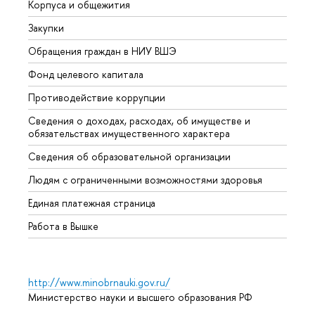
Корпуса и общежития
Вышк
Закупки
Прием
Обращения граждан в НИУ ВШЭ
Аспир
Фонд целевого капитала
Допол
Противодействие коррупции
Центр
Сведения о доходах, расходах, об имуществе и
Бизне
обязательствах имущественного характера
Образ
Сведения об образовательной организации
Обрат
Людям с ограниченными возможностями здоровья
Единая платежная страница
Работа в Вышке
http://www.minobrnauki.gov.ru/
Министерство науки и высшего образования РФ