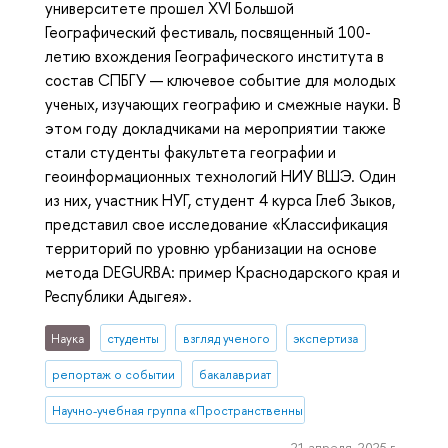
университете прошел XVI Большой
Географический фестиваль, посвященный 100-
летию вхождения Географического института в
состав СПБГУ — ключевое событие для молодых
ученых, изучающих географию и смежные науки. В
этом году докладчиками на мероприятии также
стали студенты факультета географии и
геоинформационных технологий НИУ ВШЭ. Один
из них, участник НУГ, студент 4 курса Глеб Зыков,
представил свое исследование «Классификация
территорий по уровню урбанизации на основе
метода DEGURBA: пример Краснодарского края и
Республики Адыгея».
Наука
студенты
взгляд ученого
экспертиза
репортаж о событии
бакалавриат
Научно-учебная группа «Пространственный анализ и моделирова
21 апреля, 2025 г.