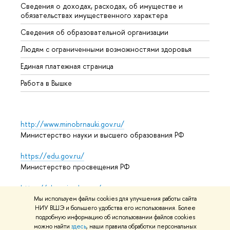
Сведения о доходах, расходах, об имуществе и
Бизне
обязательствах имущественного характера
Образ
Сведения об образовательной организации
Обрат
Людям с ограниченными возможностями здоровья
Единая платежная страница
Работа в Вышке
http://www.minobrnauki.gov.ru/
Министерство науки и высшего образования РФ
https://edu.gov.ru/
Министерство просвещения РФ
https://elearning.hse.ru/mooc
Массовые открытые онлайн-курсы
Мы используем файлы cookies для улучшения работы сайта
НИУ ВШЭ и большего удобства его использования. Более
подробную информацию об использовании файлов cookies
можно найти
здесь
, наши правила обработки персональных