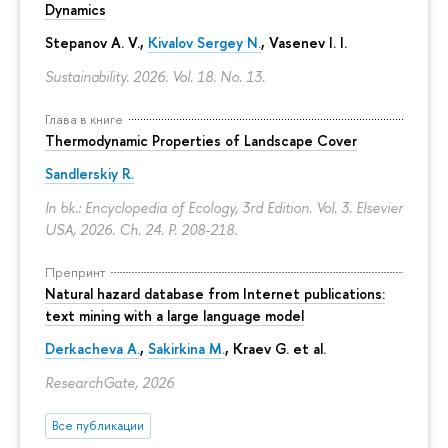
Dynamics
Stepanov A. V.,
Kivalov Sergey N.
, Vasenev I. I.
Sustainability. 2026. Vol. 18. No. 13.
Глава в книге
Thermodynamic Properties of Landscape Cover
Sandlerskiy R.
In bk.: Encyclopedia of Ecology, 3rd Edition. Vol. 3. Elsevier
USA, 2026. Ch. 24.
P. 208-218.
Препринт
Natural hazard database from Internet publications:
text mining with a large language model
Derkacheva A.
,
Sakirkina M.
,
Kraev G.
et al.
ResearchGate, 2026
Все публикации