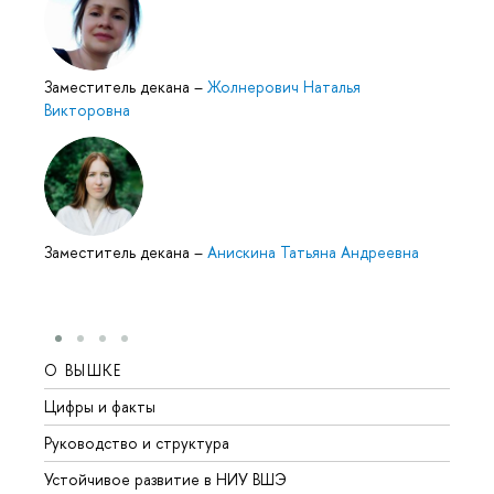
Заместитель декана
–
Жолнерович Наталья
Викторовна
Заместитель декана
–
Анискина Татьяна Андреевна
О ВЫШКЕ
ОБР
Цифры и факты
Лице
Руководство и структура
Довуз
Устойчивое развитие в НИУ ВШЭ
Олим