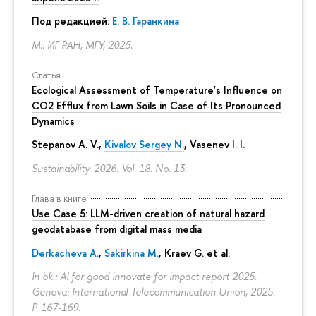
Под редакцией:
Е. В. Гаранкина
М.: ИГ РАН, МГУ, 2025.
Статья
Ecological Assessment of Temperature's Influence on
CO2 Efflux from Lawn Soils in Case of Its Pronounced
Dynamics
Stepanov A. V.,
Kivalov Sergey N.
, Vasenev I. I.
Sustainability. 2026. Vol. 18. No. 13.
Глава в книге
Use Case 5: LLM-driven creation of natural hazard
geodatabase from digital mass media
Derkacheva A.
,
Sakirkina M.
,
Kraev G.
et al.
In bk.: AI for good innovate for impact report 2025.
Geneva: International Telecommunication Union, 2025.
P. 167-169.