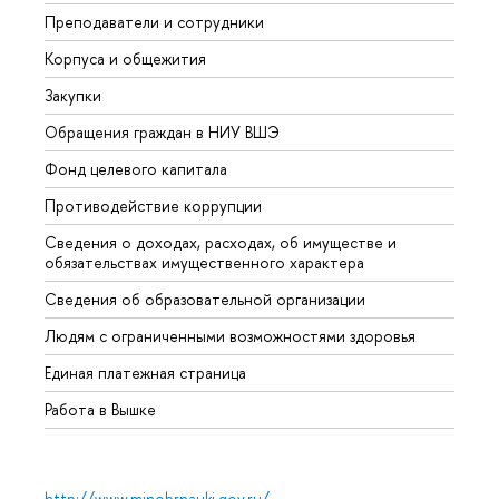
Преподаватели и сотрудники
Прием
Корпуса и общежития
Вышк
Закупки
Прием
Обращения граждан в НИУ ВШЭ
Аспир
Фонд целевого капитала
Допол
Противодействие коррупции
Центр
Сведения о доходах, расходах, об имуществе и
Бизне
обязательствах имущественного характера
Образ
Сведения об образовательной организации
Обрат
Людям с ограниченными возможностями здоровья
Единая платежная страница
Работа в Вышке
http://www.minobrnauki.gov.ru/