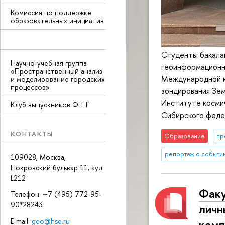
Комиссия по поддержке
образовательных инициатив
Студенты бакалав
Научно-учебная группа
геоинформационн
«Пространственный анализ
Международной к
и моделирование городских
процессов»
зондирования Зем
Институте косми
Клуб выпускников ФГГТ
Сибирского феде
КОНТАКТЫ
Образование
пр
репортаж о событи
109028, Москва,
Покровский бульвар 11, ауд.
L212
Факу
Телефон: +7 (495) 772-95-
90*28243
личн
E-mail:
geo@hse.ru
камп