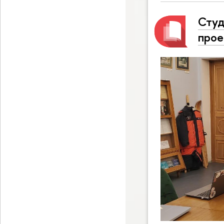
Студ
прое