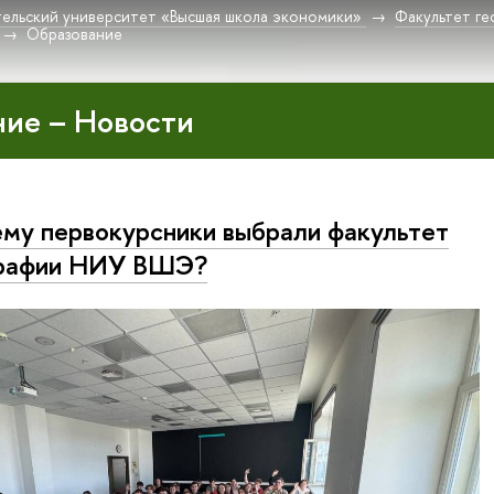
ельский университет «Высшая школа экономики»
Факультет г
Образование
ие – Новости
му первокурсники выбрали факультет
графии НИУ ВШЭ?