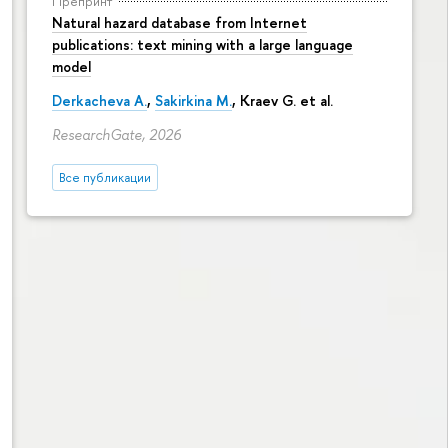
Препринт
Natural hazard database from Internet
publications: text mining with a large language
model
Derkacheva A.
,
Sakirkina M.
,
Kraev G.
et al.
ResearchGate, 2026
Все публикации