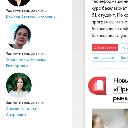
геоинформационн
курс бакалавриат
Заместитель декана
–
31 студент. По с
Крылов Алексей Игоревич
программы магист
бакалавриат гео
бакалавриата увел
Образование
ст
Заместитель декана
–
официально
бак
Жолнерович Наталья
Викторовна
Новы
«При
рынк
Заместитель декана
–
Анискина Татьяна
Андреевна