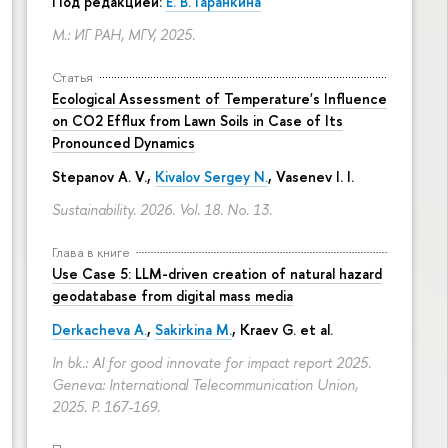
Под редакцией:
Е. В. Гаранкина
М.: ИГ РАН, МГУ, 2025.
Статья
Ecological Assessment of Temperature's Influence
on CO2 Efflux from Lawn Soils in Case of Its
Pronounced Dynamics
Stepanov A. V.,
Kivalov Sergey N.
, Vasenev I. I.
Sustainability. 2026. Vol. 18. No. 13.
Глава в книге
Use Case 5: LLM-driven creation of natural hazard
geodatabase from digital mass media
Derkacheva A.
,
Sakirkina M.
,
Kraev G.
et al.
In bk.: AI for good innovate for impact report 2025.
Geneva: International Telecommunication Union,
2025.
P. 167-169.