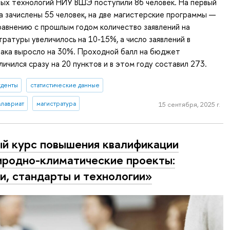
ых технологий НИУ ВШЭ поступили 86 человек. На первый
а зачислены 55 человек, на две магистерские программы —
равнению с прошлым годом количество заявлений на
ратуры увеличилось на 10-15%, а число заявлений в
фака выросло на 30%. Проходной балл на бюджет
ичился сразу на 20 пунктов и в этом году составил 273.
уденты
статистические данные
алавриат
магистратура
15 сентября, 2025 г.
й курс повышения квалификации
родно-климатические проекты:
и, стандарты и технологии»