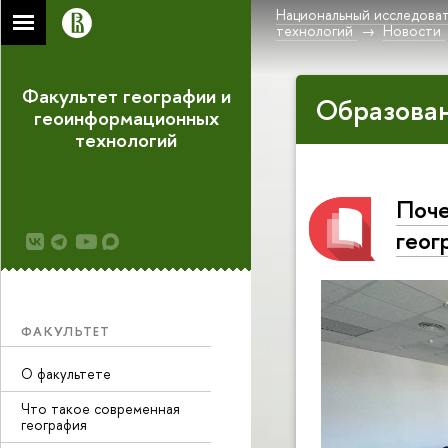
Национальный исследоват
технологий
Новости
Факультет географии и
Образован
геоинформационных
технологий
Поче
гео
ФАКУЛЬТЕТ
О факультете
Что такое современная
география