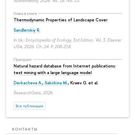
Sustainability. 2026. Vol. 18. No. 13.
Глава в книге
Thermodynamic Properties of Landscape Cover
Sandlerskiy R.
In bk.: Encyclopedia of Ecology, 3rd Edition. Vol. 3. Elsevier
USA, 2026. Ch. 24.
P. 208-218.
Препринт
Natural hazard database from Internet publications:
text mining with a large language model
Derkacheva A.
,
Sakirkina M.
,
Kraev G.
et al.
ResearchGate, 2026
Все публикации
КОНТАКТЫ