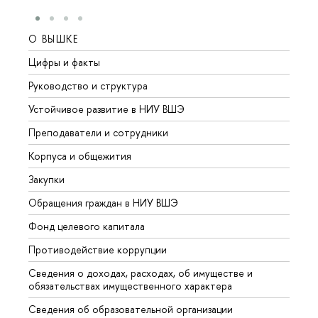
О ВЫШКЕ
ОБР
Цифры и факты
Лице
Руководство и структура
Довуз
Устойчивое развитие в НИУ ВШЭ
Олим
Преподаватели и сотрудники
Прием
Корпуса и общежития
Вышк
Закупки
Прием
Обращения граждан в НИУ ВШЭ
Аспир
Фонд целевого капитала
Допол
Противодействие коррупции
Центр
Сведения о доходах, расходах, об имуществе и
Бизне
обязательствах имущественного характера
Образ
Сведения об образовательной организации