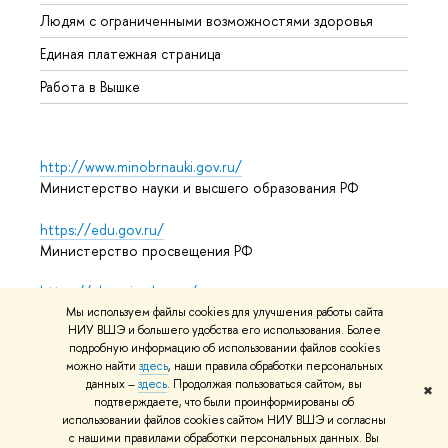
Обрат
Людям с ограниченными возможностями здоровья
Единая платежная страница
Работа в Вышке
http://www.minobrnauki.gov.ru/
Министерство науки и высшего образования РФ
https://edu.gov.ru/
Министерство просвещения РФ
https://elearning.hse.ru/mooc
Массовые открытые онлайн-курсы
Мы используем файлы cookies для улучшения работы сайта
НИУ ВШЭ и большего удобства его использования. Более
подробную информацию об использовании файлов cookies
можно найти
здесь
, наши правила обработки персональных
данных –
здесь
. Продолжая пользоваться сайтом, вы
© НИУ ВШЭ 1993–2026
Адреса и контакты
Условия
✖
подтверждаете, что были проинформированы об
использования материалов
Политика конфиденциальности
использовании файлов cookies сайтом НИУ ВШЭ и согласны
Карта сайта
с нашими правилами обработки персональных данных. Вы