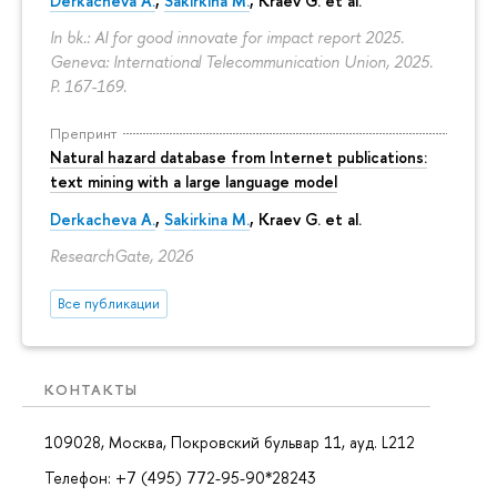
Derkacheva A.
,
Sakirkina M.
,
Kraev G.
et al.
In bk.: AI for good innovate for impact report 2025.
Geneva: International Telecommunication Union, 2025.
P. 167-169.
Препринт
Natural hazard database from Internet publications:
text mining with a large language model
Derkacheva A.
,
Sakirkina M.
,
Kraev G.
et al.
ResearchGate, 2026
Все публикации
КОНТАКТЫ
109028, Москва, Покровский бульвар 11, ауд. L212
Телефон: +7 (495) 772-95-90*28243