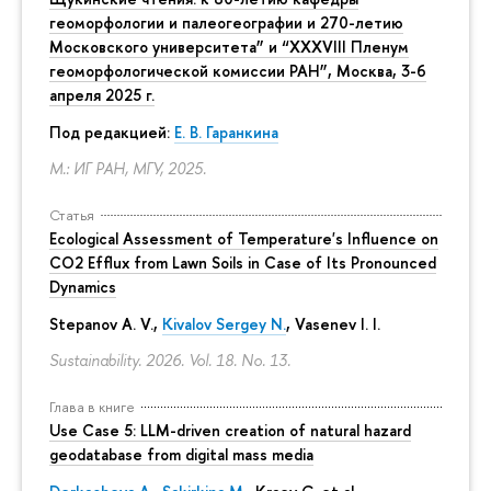
геоморфологии и палеогеографии и 270-летию
Московского университета” и “XXXVIII Пленум
геоморфологической комиссии РАН”, Москва, 3-6
апреля 2025 г.
Под редакцией:
Е. В. Гаранкина
М.: ИГ РАН, МГУ, 2025.
Статья
Ecological Assessment of Temperature's Influence on
CO2 Efflux from Lawn Soils in Case of Its Pronounced
Dynamics
Stepanov A. V.,
Kivalov Sergey N.
, Vasenev I. I.
Sustainability. 2026. Vol. 18. No. 13.
Глава в книге
Use Case 5: LLM-driven creation of natural hazard
geodatabase from digital mass media