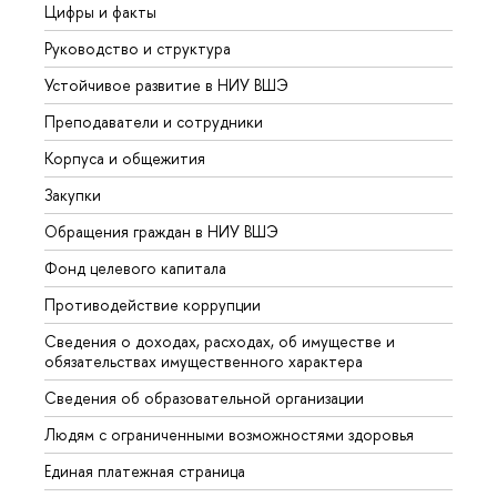
Цифры и факты
Лице
Руководство и структура
Довуз
Устойчивое развитие в НИУ ВШЭ
Олим
Преподаватели и сотрудники
Прием
Корпуса и общежития
Вышк
Закупки
Прием
Обращения граждан в НИУ ВШЭ
Аспир
Фонд целевого капитала
Допол
Противодействие коррупции
Центр
Сведения о доходах, расходах, об имуществе и
Бизне
обязательствах имущественного характера
Образ
Сведения об образовательной организации
Обрат
Людям с ограниченными возможностями здоровья
Единая платежная страница