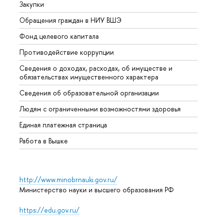
Закупки
Прием
Обращения граждан в НИУ ВШЭ
Аспир
Фонд целевого капитала
Допол
Противодействие коррупции
Центр
Сведения о доходах, расходах, об имуществе и
Бизне
обязательствах имущественного характера
Образ
Сведения об образовательной организации
Обрат
Людям с ограниченными возможностями здоровья
Единая платежная страница
Работа в Вышке
http://www.minobrnauki.gov.ru/
Министерство науки и высшего образования РФ
https://edu.gov.ru/