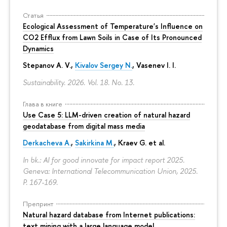
Статья
Ecological Assessment of Temperature's Influence on
CO2 Efflux from Lawn Soils in Case of Its Pronounced
Dynamics
Stepanov A. V.,
Kivalov Sergey N.
, Vasenev I. I.
Sustainability. 2026. Vol. 18. No. 13.
Глава в книге
Use Case 5: LLM-driven creation of natural hazard
geodatabase from digital mass media
Derkacheva A.
,
Sakirkina M.
,
Kraev G.
et al.
In bk.: AI for good innovate for impact report 2025.
Geneva: International Telecommunication Union, 2025.
P. 167-169.
Препринт
Natural hazard database from Internet publications:
text mining with a large language model