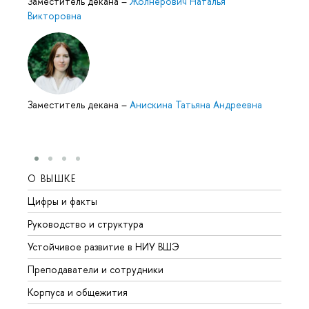
Заместитель декана
–
Жолнерович Наталья
Викторовна
Заместитель декана
–
Анискина Татьяна Андреевна
О ВЫШКЕ
ОБР
Цифры и факты
Лице
Руководство и структура
Довуз
Устойчивое развитие в НИУ ВШЭ
Олим
Преподаватели и сотрудники
Прием
Корпуса и общежития
Вышк