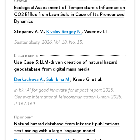
Статья
Ecological Assessment of Temperature's Influence on
CO2 Efflux from Lawn Soils in Case of Its Pronounced
Dynamics
Stepanov A. V.,
Kivalov Sergey N.
, Vasenev I. I.
Sustainability. 2026. Vol. 18. No. 13.
Глава в книге
Use Case 5: LLM-driven creation of natural hazard
geodatabase from digital mass media
Derkacheva A.
,
Sakirkina M.
,
Kraev G.
et al.
In bk.: AI for good innovate for impact report 2025.
Geneva: International Telecommunication Union, 2025.
P. 167-169.
Препринт
Natural hazard database from Internet publications:
text mining with a large language model