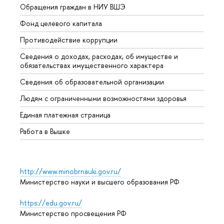
Обращения граждан в НИУ ВШЭ
Аспир
Фонд целевого капитала
Допол
Противодействие коррупции
Центр
Сведения о доходах, расходах, об имуществе и
Бизне
обязательствах имущественного характера
Образ
Сведения об образовательной организации
Обрат
Людям с ограниченными возможностями здоровья
Единая платежная страница
Работа в Вышке
http://www.minobrnauki.gov.ru/
Министерство науки и высшего образования РФ
https://edu.gov.ru/
Министерство просвещения РФ