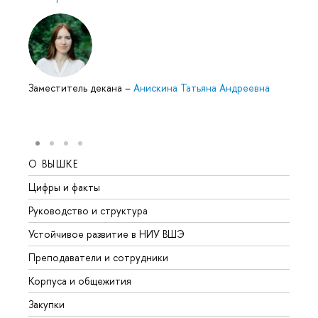
Заместитель декана
–
Анискина Татьяна Андреевна
О ВЫШКЕ
ОБР
Цифры и факты
Лице
Руководство и структура
Довуз
Устойчивое развитие в НИУ ВШЭ
Олим
Преподаватели и сотрудники
Прием
Корпуса и общежития
Вышк
Закупки
Прием