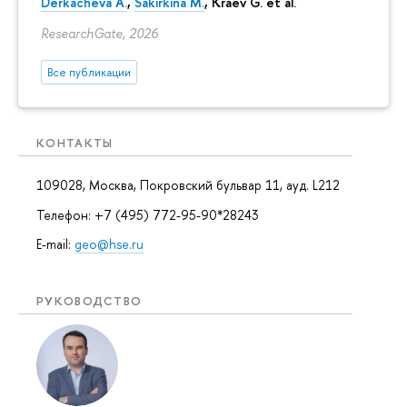
Derkacheva A.
,
Sakirkina M.
,
Kraev G.
et al.
ResearchGate, 2026
Все публикации
КОНТАКТЫ
109028, Москва, Покровский бульвар 11, ауд. L212
Телефон: +7 (495) 772-95-90*28243
E-mail:
geo@hse.ru
РУКОВОДСТВО