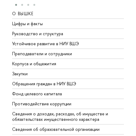
О ВЫШКЕ
ОБР
Цифры и факты
Лице
Руководство и структура
Довуз
Устойчивое развитие в НИУ ВШЭ
Олим
Преподаватели и сотрудники
Прием
Корпуса и общежития
Вышк
Закупки
Прием
Обращения граждан в НИУ ВШЭ
Аспир
Фонд целевого капитала
Допол
Противодействие коррупции
Центр
Сведения о доходах, расходах, об имуществе и
Бизне
обязательствах имущественного характера
Образ
Сведения об образовательной организации
Обрат