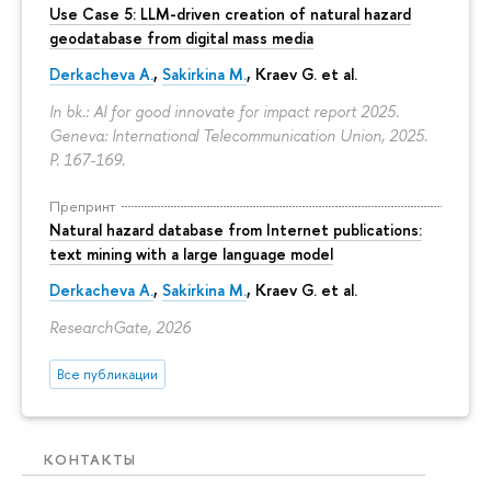
Use Case 5: LLM-driven creation of natural hazard
geodatabase from digital mass media
Derkacheva A.
,
Sakirkina M.
,
Kraev G.
et al.
In bk.: AI for good innovate for impact report 2025.
Geneva: International Telecommunication Union, 2025.
P. 167-169.
Препринт
Natural hazard database from Internet publications:
text mining with a large language model
Derkacheva A.
,
Sakirkina M.
,
Kraev G.
et al.
ResearchGate, 2026
Все публикации
КОНТАКТЫ