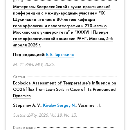
Книга
Материалы Всероссийской научно-практической
конференции с международным участием “IX
Щукинские чтения: к 80-летию кафедры
геоморфологии и палеогеографии и 270-летию
Московского университета” и “XXXVIII Пленум
геоморфологической комиссии РАН”, Москва, 3-6
апреля 2025 г.
Под редакцией:
Е. В. Гаранкина
М.: ИГ РАН, МГУ, 2025.
Статья
Ecological Assessment of Temperature's Influence on
CO2 Efflux from Lawn Soils in Case of Its Pronounced
Dynamics
Stepanov A. V.,
Kivalov Sergey N.
, Vasenev I. I.
Sustainability. 2026. Vol. 18. No. 13.
Глава в книге