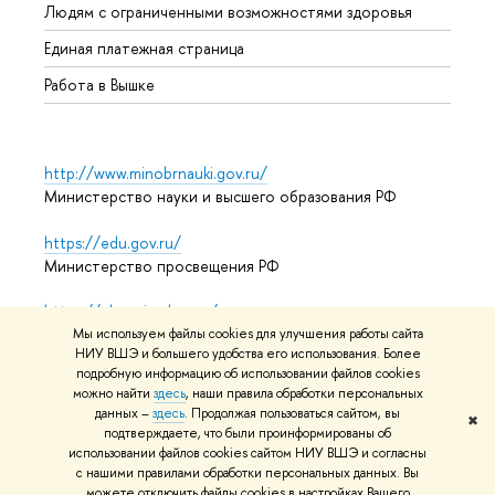
Людям с ограниченными возможностями здоровья
Единая платежная страница
Работа в Вышке
http://www.minobrnauki.gov.ru/
Министерство науки и высшего образования РФ
https://edu.gov.ru/
Министерство просвещения РФ
https://elearning.hse.ru/mooc
Массовые открытые онлайн-курсы
Мы используем файлы cookies для улучшения работы сайта
НИУ ВШЭ и большего удобства его использования. Более
подробную информацию об использовании файлов cookies
можно найти
здесь
, наши правила обработки персональных
данных –
здесь
. Продолжая пользоваться сайтом, вы
© НИУ ВШЭ 1993–2026
Адреса и контакты
Условия
✖
подтверждаете, что были проинформированы об
использования материалов
Политика конфиденциальности
использовании файлов cookies сайтом НИУ ВШЭ и согласны
Карта сайта
с нашими правилами обработки персональных данных. Вы
можете отключить файлы cookies в настройках Вашего