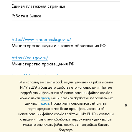
Единая платежная страница
Работа в Вышке
http://www.minobrnauki.gov.ru/
Министерство науки и высшего образования РФ
https://edu.gov.ru/
Министерство просвещения РФ
https://elearning.hse.ru/mooc
Массовые открытые онлайн-курсы
Мы используем файлы cookies для улучшения работы сайта
НИУ ВШЭ и большего удобства его использования. Более
подробную информацию об использовании файлов cookies
можно найти
здесь
, наши правила обработки персональных
© НИУ ВШЭ 1993–2026
Адреса и контакты
Условия
данных –
здесь
. Продолжая пользоваться сайтом, вы
✖
подтверждаете, что были проинформированы об
использования материалов
Политика конфиденциальности
использовании файлов cookies сайтом НИУ ВШЭ и согласны
Карта сайта
с нашими правилами обработки персональных данных. Вы
можете отключить файлы cookies в настройках Вашего
Редактору
браузера.