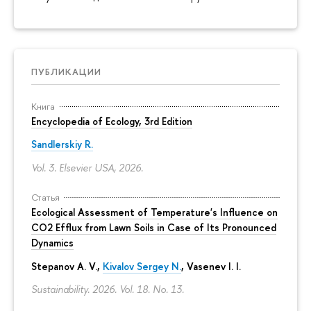
ПУБЛИКАЦИИ
Книга
Encyclopedia of Ecology, 3rd Edition
Sandlerskiy R.
Vol. 3. Elsevier USA, 2026.
Статья
Ecological Assessment of Temperature's Influence on
CO2 Efflux from Lawn Soils in Case of Its Pronounced
Dynamics
Stepanov A. V.,
Kivalov Sergey N.
, Vasenev I. I.
Sustainability. 2026. Vol. 18. No. 13.