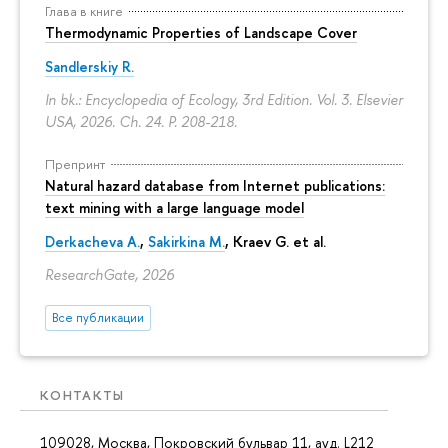
Глава в книге
Thermodynamic Properties of Landscape Cover
Sandlerskiy R.
In bk.: Encyclopedia of Ecology, 3rd Edition. Vol. 3. Elsevier
USA, 2026. Ch. 24.
P. 208-218.
Препринт
Natural hazard database from Internet publications:
text mining with a large language model
Derkacheva A.
,
Sakirkina M.
,
Kraev G.
et al.
ResearchGate, 2026
Все публикации
КОНТАКТЫ
109028, Москва, Покровский бульвар 11, ауд. L212