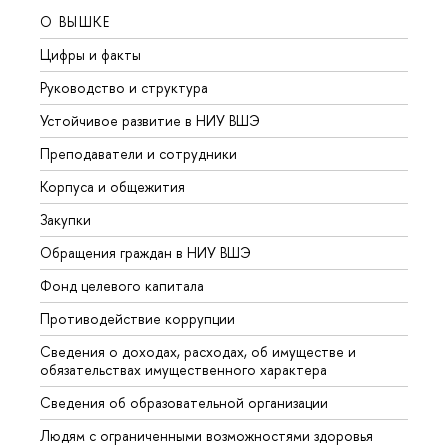
О ВЫШКЕ
ОБР
Цифры и факты
Лице
Руководство и структура
Довуз
Устойчивое развитие в НИУ ВШЭ
Олим
Преподаватели и сотрудники
Прием
Корпуса и общежития
Вышк
Закупки
Прием
Обращения граждан в НИУ ВШЭ
Аспир
Фонд целевого капитала
Допол
Противодействие коррупции
Центр
Сведения о доходах, расходах, об имуществе и
Бизне
обязательствах имущественного характера
Образ
Сведения об образовательной организации
Обрат
Людям с ограниченными возможностями здоровья