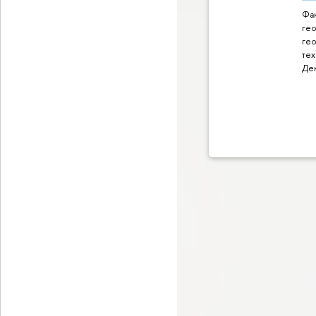
Фак
ге
ге
тех
Де