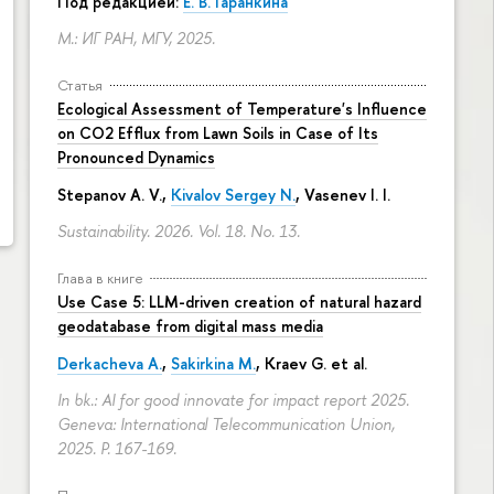
Под редакцией:
Е. В. Гаранкина
М.: ИГ РАН, МГУ, 2025.
Статья
Ecological Assessment of Temperature's Influence
on CO2 Efflux from Lawn Soils in Case of Its
Pronounced Dynamics
Stepanov A. V.,
Kivalov Sergey N.
, Vasenev I. I.
Sustainability. 2026. Vol. 18. No. 13.
Глава в книге
Use Case 5: LLM-driven creation of natural hazard
geodatabase from digital mass media
Derkacheva A.
,
Sakirkina M.
,
Kraev G.
et al.
In bk.: AI for good innovate for impact report 2025.
Geneva: International Telecommunication Union,
2025.
P. 167-169.