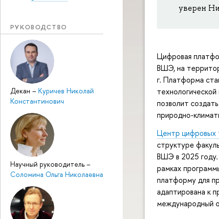
уверен Ни
РУКОВОДСТВО
Цифровая платфо
ВШЭ, на территор
г. Платформа ст
технологической
Декан
–
Куричев Николай
Константинович
позволит создать
природно-климат
Центр цифровых 
структуре факул
ВШЭ в 2025 году.
Научный руководитель
–
рамках программ
Соломина Ольга Николаевна
платформу для пр
адаптирована к п
международный о