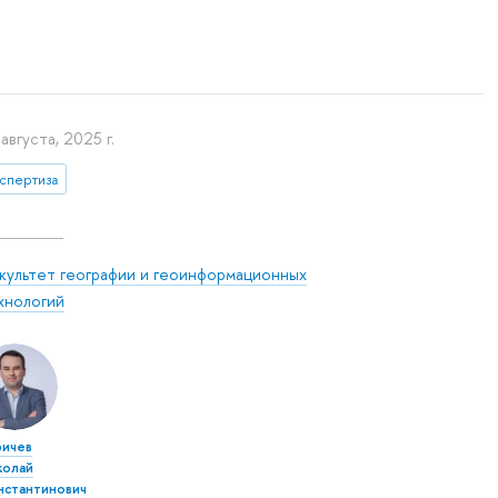
августа, 2025 г.
кспертиза
культет географии и геоинформационных
хнологий
ричев
колай
нстантинович