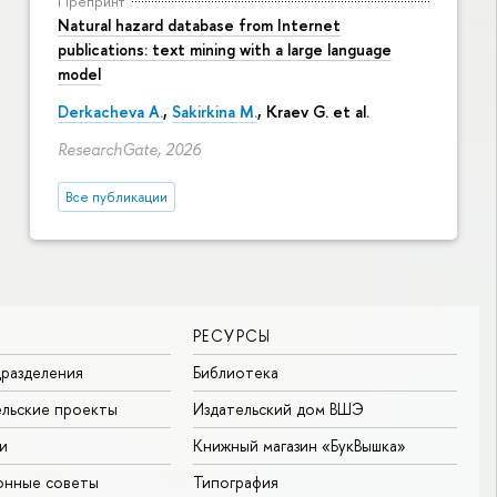
Препринт
Natural hazard database from Internet
publications: text mining with a large language
model
Derkacheva A.
,
Sakirkina M.
,
Kraev G.
et al.
ResearchGate, 2026
Все публикации
РЕСУРСЫ
разделения
Библиотека
льские проекты
Издательский дом ВШЭ
и
Книжный магазин «БукВышка»
онные советы
Типография