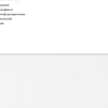
ультет
ографии и
оинформационных
нологий:
кан