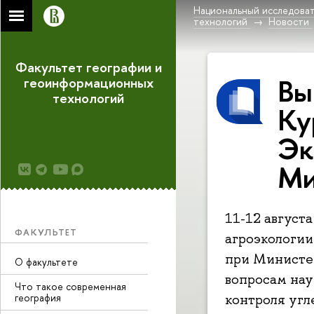
Национальный исследоват
технологий
Новости
Факультет географии и
Вы
геоинформационных
технологий
Ку
Эк
Ми
11-12 август
ФАКУЛЬТЕТ
агроэкологии
при Министер
О факультете
вопросам нау
Что такое современная
география
контроля угл