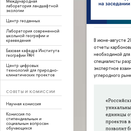
Международная
лаборатория ландшафтной
экологии
Центр геоданных
Лаборатория современной
школьной географии и
В июне-августе 
краеведения
отчеты карбоновы
Базовая кафедра Института
необходимой для 
географии РАН
специалисты разр
Центр цифровых
экспертное взаим
технологий для природно-
климатических проектов
углеродного рынк
СОВЕТЫ И КОМИССИИ
«Российск
Научная комиссия
уникальны
Комиссия по
единицы о
стипендиальным и
проектов 
социальным вопросам
обучающихся
позволит б