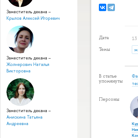
Заместитель декана
–
Крылов Алексей Игоревич
Дата
13 
Темы
э
Заместитель декана
–
Жолнерович Наталья
Викторовна
Фа
В статье
упомянуты
те
Персоны
Заместитель декана
–
Анискина Татьяна
Андреевна
Ку
Ни
Ко