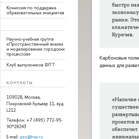
быстро на
Комиссия по поддержке
экономику
образовательных инициатив
рынки. Эт
климатиче
Куричев.
Научно-учебная группа
«Пространственный анализ
и моделирование городских
процессов»
Карбоновые поли
Клуб выпускников ФГГТ
данных для разви
КОНТАКТЫ
109028, Москва,
«Наличие 
Покровский бульвар 11, ауд.
существен
L212
развертыв
Телефон: +7 (495) 772-95-
проектов 
90*28243
обеспечит
минимальн
E-mail:
geo@hse.ru