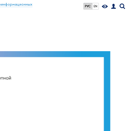
еоинформационных
РУС
EN