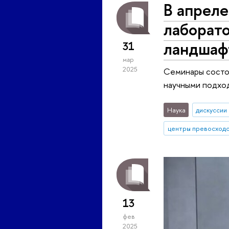
В апрел
лаборат
ландшаф
31
мар
2025
Семинары состо
научными подход
Наука
дискуссии
центры превосход
13
фев
2025