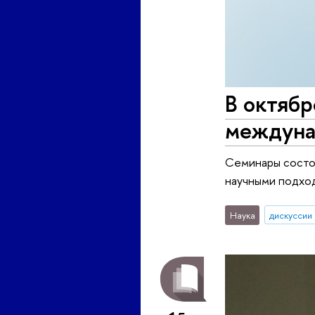
В октябр
междуна
Семинары состо
научными подход
Наука
дискуссии