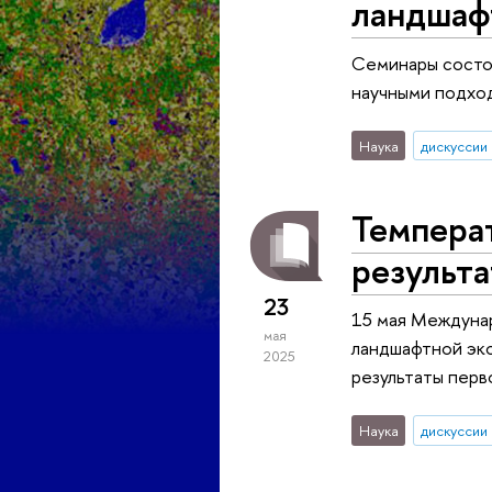
ландшаф
Семинары состо
научными подход
Наука
дискуссии
Температ
результа
23
15 мая Междуна
мая
ландшафтной эко
2025
результаты перв
Наука
дискуссии