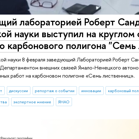
щий лабораторией Роберт Санд
ой науки выступил на круглом 
ю карбонового полигона "Семь
ой науки 8 февраля заведующий Лабораторией Роберт Санд
 Департаментом внешних связей Ямало-Ненецкого автоно
чных работ на карбоновом полигоне «Семь лиственниц».
ыт
дискуссии
репортаж о событии
инновации
карбоновый пол
ства
экспертное мнение
ЯНАО