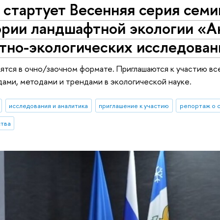
е стартует Весенняя серия се
ории ландшафтной экологии «А
тно-экологических исследован
ятся в очно/заочном формате. Приглашаются к участию 
ами, методами и трендами в экологической науке.
исследования и аналитика
приглашение к участию
репортаж о 
ства