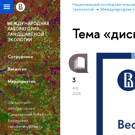
Национальный исследовательски
технологий
Международная л
МЕЖДУНАРОДНАЯ
Тема «дис
ЛАБОРАТОРИЯ
ЛАНДШАФТНОЙ
ЭКОЛОГИИ
Сотрудники
Вакансии
3
Мероприятия
апр
2026
Заведующий
лабораторией:
Сандлерский Роберт
Борисович
,
rsandlerskiy@hse.ru