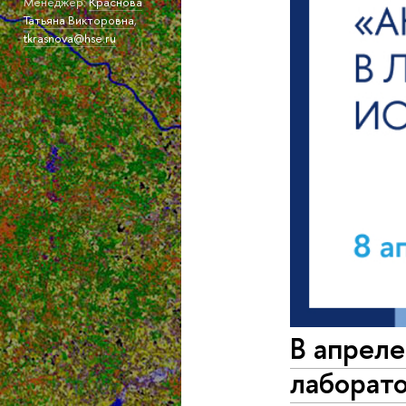
Менеджер:
Краснова
Татьяна Викторовна
,
tkrasnova@hse.ru
В апрел
лаборат