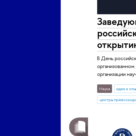
Заведую
российск
открыти
В День российск
организованном
организации нау
Наука
идеи и оп
центры превосход