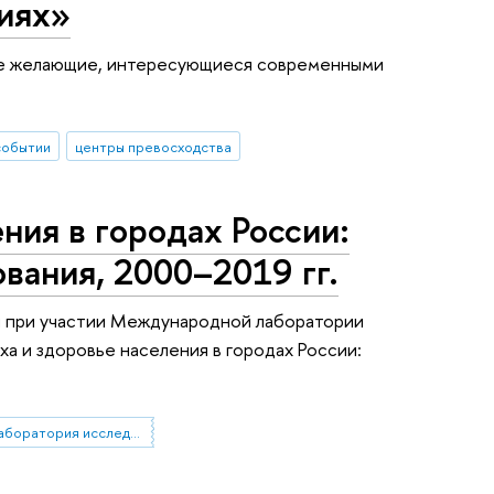
иях»
все желающие, интересующиеся современными
событии
центры превосходства
ния в городах России:
вания, 2000–2019 гг.
я при участии Международной лаборатории
а и здоровье населения в городах России:
Международная лаборатория исследований населения и здоровья