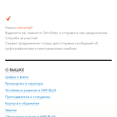
Нашли
опечатку
?
Выделите её, нажмите Ctrl+Enter и отправьте нам уведомление.
Спасибо за участие!
Сервис предназначен только для отправки сообщений об
орфографических и пунктуационных ошибках.
О ВЫШКЕ
ОБ
Цифры и факты
Ли
Руководство и структура
Дов
Устойчивое развитие в НИУ ВШЭ
Ол
Преподаватели и сотрудники
При
Корпуса и общежития
Вы
Закупки
При
Обращения граждан в НИУ ВШЭ
Ас