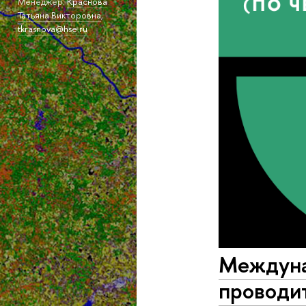
Менеджер:
Краснова
Татьяна Викторовна
,
tkrasnova@hse.ru
Междуна
проводи