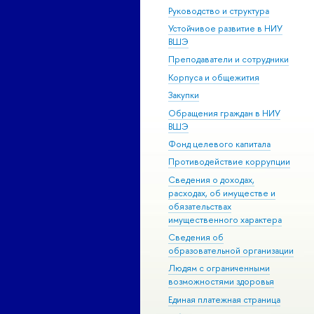
Руководство и структура
Устойчивое развитие в НИУ
ВШЭ
Преподаватели и сотрудники
Корпуса и общежития
Закупки
Обращения граждан в НИУ
ВШЭ
Фонд целевого капитала
Противодействие коррупции
Сведения о доходах,
расходах, об имуществе и
обязательствах
имущественного характера
Сведения об
образовательной организации
Людям с ограниченными
возможностями здоровья
Единая платежная страница