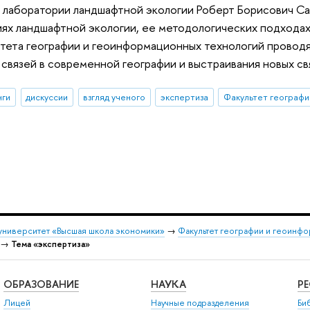
аборатории ландшафтной экологии Роберт Борисович Сан
ях ландшафтной экологии, ее методологических подхода
тета географии и геоинформационных технологий провод
связей в современной географии и выстраивания новых свя
нги
дискуссии
взгляд ученого
экспертиза
университет «Высшая школа экономики»
→
Факультет географии и геоинф
→
Тема «экспертиза»
ОБРАЗОВАНИЕ
НАУКА
Р
Лицей
Научные подразделения
Би