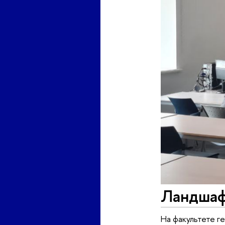
Ландшаф
На факультете г