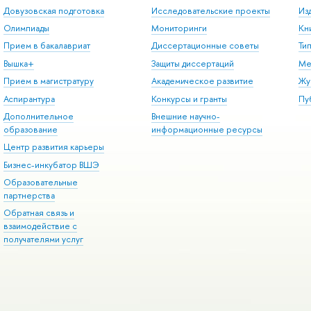
Довузовская подготовка
Исследовательские проекты
Из
Олимпиады
Мониторинги
Кн
Прием в бакалавриат
Диссертационные советы
Ти
Вышка+
Защиты диссертаций
Ме
Прием в магистратуру
Академическое развитие
Жу
Аспирантура
Конкурсы и гранты
Пу
Дополнительное
Внешние научно-
образование
информационные ресурсы
Центр развития карьеры
Бизнес-инкубатор ВШЭ
Образовательные
партнерства
Обратная связь и
взаимодействие с
получателями услуг