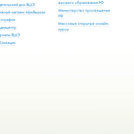
высшего образования РФ
дательский дом ВШЭ
Министерство просвещения
ижный магазин «БукВышка»
РФ
пография
Массовые открытые онлайн-
диацентр
курсы
рналы ВШЭ
бликации