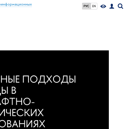
еоинформационных
РУС
EN