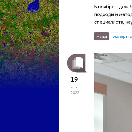
В ноябре - дека
подходы и метод
специалиста, на
Наука
экспертиз
19
апр
2022