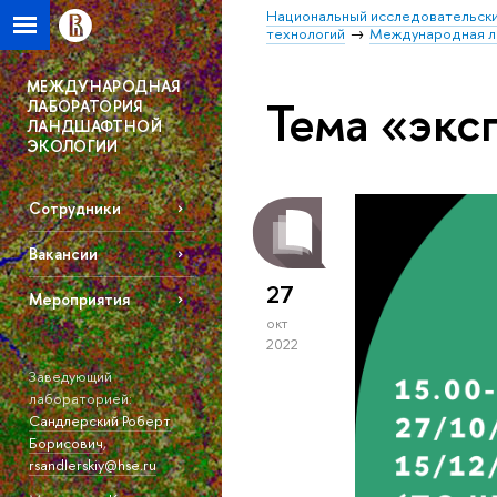
Национальный исследовательски
технологий
Международная л
МЕЖДУНАРОДНАЯ
Тема «экс
ЛАБОРАТОРИЯ
ЛАНДШАФТНОЙ
ЭКОЛОГИИ
Сотрудники
Вакансии
27
Мероприятия
окт
2022
Заведующий
лабораторией:
Сандлерский Роберт
Борисович
,
rsandlerskiy@hse.ru