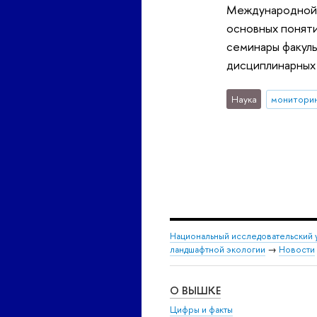
Международной л
основных поняти
семинары факуль
дисциплинарных 
Наука
монитори
Национальный исследовательский 
ландшафтной экологии
→
Новости
О ВЫШКЕ
Цифры и факты