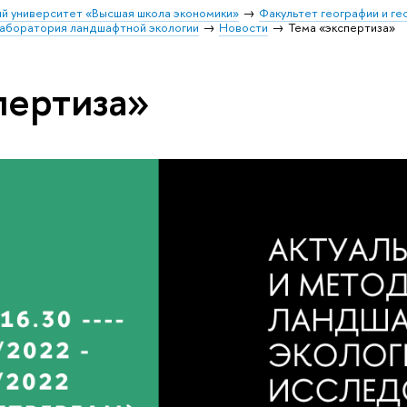
й университет «Высшая школа экономики»
Факультет географии и г
аборатория ландшафтной экологии
Новости
Тема «экспертиза»
пертиза»