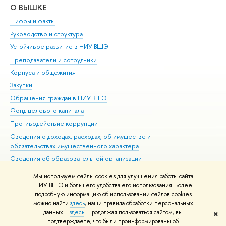
О ВЫШКЕ
ОБ
Цифры и факты
Ли
Руководство и структура
Дов
Устойчивое развитие в НИУ ВШЭ
Ол
Преподаватели и сотрудники
При
Корпуса и общежития
Вы
Закупки
При
Обращения граждан в НИУ ВШЭ
Ас
Фонд целевого капитала
До
Противодействие коррупции
Цен
Сведения о доходах, расходах, об имуществе и
Би
обязательствах имущественного характера
Об
Сведения об образовательной организации
Обр
Людям с ограниченными возможностями здоровья
Мы используем файлы cookies для улучшения работы сайта
Единая платежная страница
НИУ ВШЭ и большего удобства его использования. Более
подробную информацию об использовании файлов cookies
Работа в Вышке
можно найти
здесь
, наши правила обработки персональных
данных –
здесь
. Продолжая пользоваться сайтом, вы
✖
Редактору
подтверждаете, что были проинформированы об