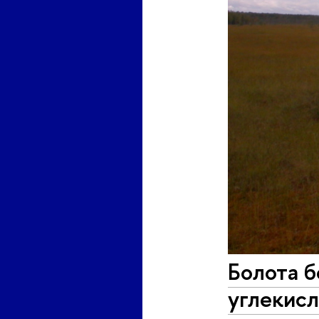
Болота б
углекисл