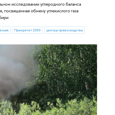
ьном исследовании углеродного баланса
ья, посвященная обмену углекислого газа
бири
еская
Приоритет 2030
центры превосходства