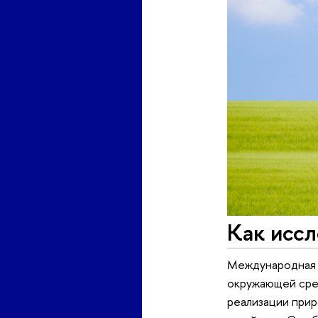
Как исс
Международная 
окружающей сред
реализации прир