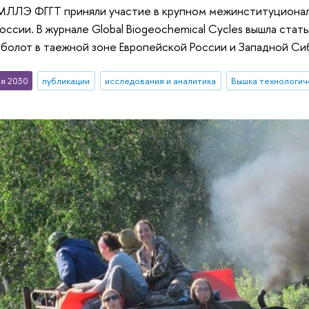
МЛЛЭ ФГГТ приняли участие в крупном межинституционал
оссии. В журнале Global Biogeochemical Cycles вышла стат
 болот в таежной зоне Европейской России и Западной Си
я 2030
публикации
исследования и аналитика
Вышка технологич