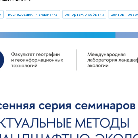
и
исследования и аналитика
репортаж о событии
центры прево