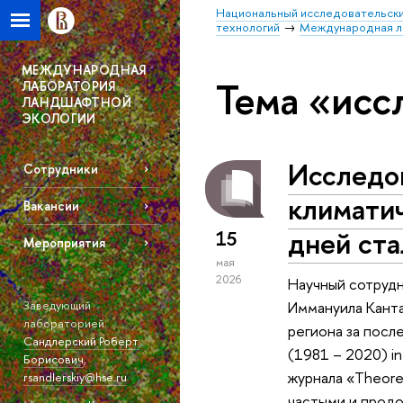
Национальный исследовательски
технологий
Международная л
МЕЖДУНАРОДНАЯ
Тема «исс
ЛАБОРАТОРИЯ
ЛАНДШАФТНОЙ
ЭКОЛОГИИ
Исследо
Сотрудники
климати
Вакансии
дней ста
15
Мероприятия
мая
2026
Научный сотрудн
Иммануила Канта
Заведующий
лабораторией:
региона за после
Сандлерский Роберт
(1981 – 2020) in 
Борисович
,
журнала «Theoret
rsandlerskiy@hse.ru
частыми и прод