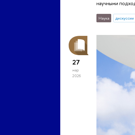
научными подход
Наука
дискуссии
27
мар
2026