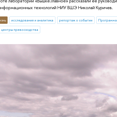
боте лаборатории «Вышке.Главное» рассказали ее руковод
оинформационных технологий НИУ ВШЭ Николай Куричев.
изнь
исследования и аналитика
репортаж о событии
Программа 
центры превосходства