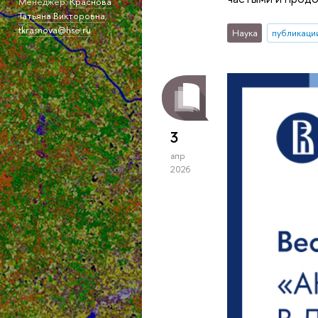
Менеджер:
Краснова
Татьяна Викторовна
,
tkrasnova@hse.ru
Наука
публикаци
3
апр
2026