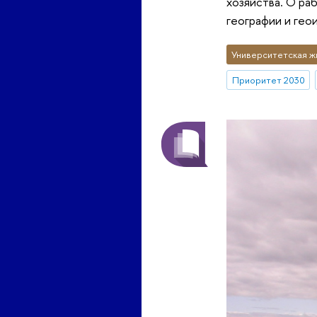
хозяйства. О ра
географии и ге
Университетская ж
Приоритет 2030