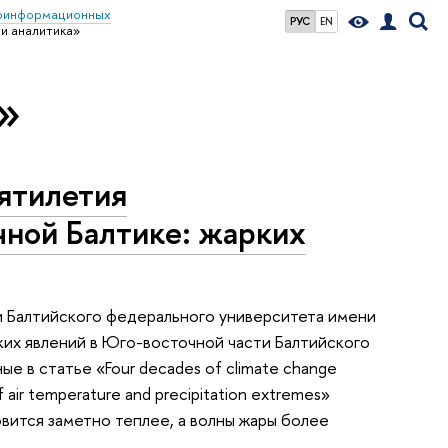
еоинформационных
РУС
EN
и аналитика»
»
ятилетия
чной Балтике: жарких
и Балтийского федерального университета имени
их явлений в Юго-восточной части Балтийского
ые в статье «Four decades of climate change
of air temperature and precipitation extremes»
новится заметно теплее, а волны жары более