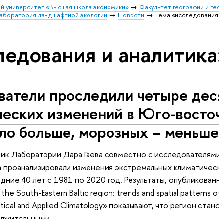
й университет «Высшая школа экономики»
Факультет географии и г
аборатория ландшафтной экологии
Новости
Тема «исследования 
ледования и аналитика
ватели проследили четыре дес
ческих изменений в Юго-восто
ло больше, морозных – меньше
ик Лаборатории Дара Гаева совместно с исследователям
 проанализировали изменения экстремальных климатическ
дние 40 лет с 1981 по 2020 год. Результаты, опубликованн
the South-Eastern Baltic region: trends and spatial patterns 
ical and Applied Climatology» показывают, что регион ста
олжительными