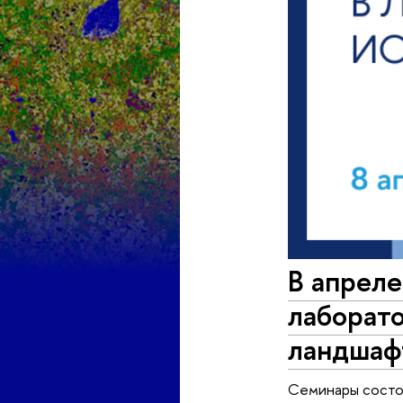
В апрел
лаборат
ландшаф
Семинары состо