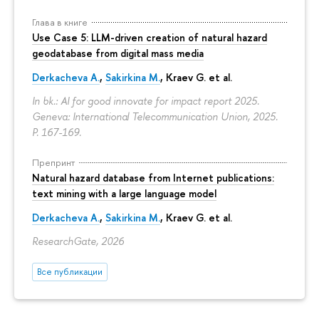
Глава в книге
Use Case 5: LLM-driven creation of natural hazard
geodatabase from digital mass media
Derkacheva A.
,
Sakirkina M.
,
Kraev G.
et al.
In bk.: AI for good innovate for impact report 2025.
Geneva: International Telecommunication Union, 2025.
P. 167-169.
Препринт
Natural hazard database from Internet publications:
text mining with a large language model
Derkacheva A.
,
Sakirkina M.
,
Kraev G.
et al.
ResearchGate, 2026
Все публикации