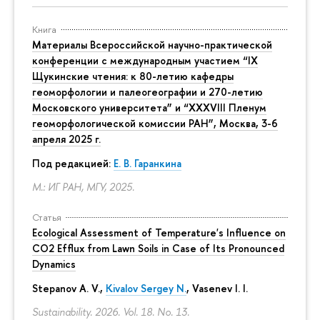
Книга
Материалы Всероссийской научно-практической
конференции с международным участием “IX
Щукинские чтения: к 80-летию кафедры
геоморфологии и палеогеографии и 270-летию
Московского университета” и “XXXVIII Пленум
геоморфологической комиссии РАН”, Москва, 3-6
апреля 2025 г.
Под редакцией:
Е. В. Гаранкина
М.: ИГ РАН, МГУ, 2025.
Статья
Ecological Assessment of Temperature's Influence on
CO2 Efflux from Lawn Soils in Case of Its Pronounced
Dynamics
Stepanov A. V.,
Kivalov Sergey N.
, Vasenev I. I.
Sustainability. 2026. Vol. 18. No. 13.