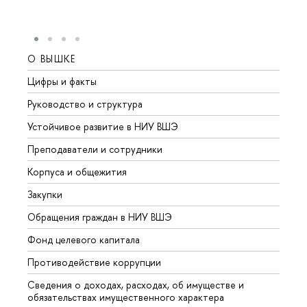
О ВЫШКЕ
ОБР
Цифры и факты
Лице
Руководство и структура
Довуз
Устойчивое развитие в НИУ ВШЭ
Олим
Преподаватели и сотрудники
Прием
Корпуса и общежития
Вышк
Закупки
Прием
Обращения граждан в НИУ ВШЭ
Аспир
Фонд целевого капитала
Допол
Противодействие коррупции
Центр
Сведения о доходах, расходах, об имуществе и
Бизне
обязательствах имущественного характера