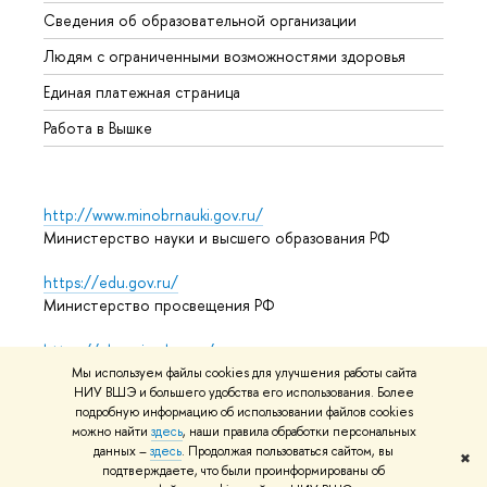
Образ
Сведения об образовательной организации
Обрат
Людям с ограниченными возможностями здоровья
Единая платежная страница
Работа в Вышке
http://www.minobrnauki.gov.ru/
Министерство науки и высшего образования РФ
https://edu.gov.ru/
Министерство просвещения РФ
https://elearning.hse.ru/mooc
Массовые открытые онлайн-курсы
Мы используем файлы cookies для улучшения работы сайта
НИУ ВШЭ и большего удобства его использования. Более
подробную информацию об использовании файлов cookies
можно найти
здесь
, наши правила обработки персональных
© НИУ ВШЭ 1993–2026
Адреса и контакты
Условия
данных –
здесь
. Продолжая пользоваться сайтом, вы
✖
подтверждаете, что были проинформированы об
использования материалов
Политика конфиденциальности