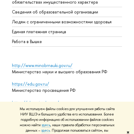
обязательствах имущественного характера
Образ
Сведения об образовательной организации
Обрат
Людям с ограниченными возможностями здоровья
Единая платежная страница
Работа в Вышке
http://www.minobrnauki.gov.ru/
Министерство науки и высшего образования РФ
https://edu.gov.ru/
Министерство просвещения РФ
https://elearning.hse.ru/mooc
Массовые открытые онлайн-курсы
Мы используем файлы cookies для улучшения работы сайта
НИУ ВШЭ и большего удобства его использования. Более
подробную информацию об использовании файлов cookies
можно найти
здесь
, наши правила обработки персональных
© НИУ ВШЭ 1993–2026
Адреса и контакты
Условия
данных –
здесь
. Продолжая пользоваться сайтом, вы
✖