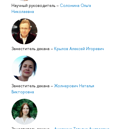
Научный руководитель
–
Соломина Ольга
Николаевна
Заместитель декана
–
Крылов Алексей Игоревич
Заместитель декана
–
Жолнерович Наталья
Викторовна
Заместитель декана
–
Анискина Татьяна Андреевна