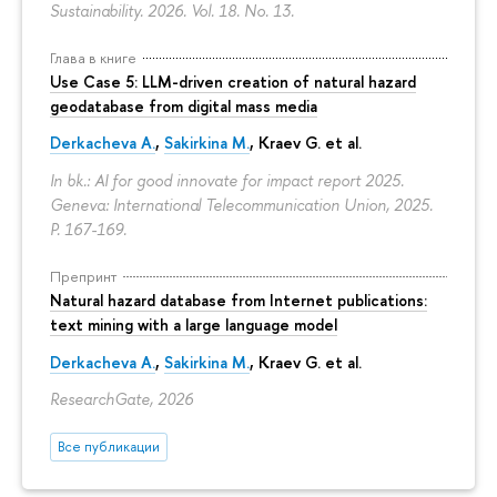
Sustainability. 2026. Vol. 18. No. 13.
Глава в книге
Use Case 5: LLM-driven creation of natural hazard
geodatabase from digital mass media
Derkacheva A.
,
Sakirkina M.
,
Kraev G.
et al.
In bk.: AI for good innovate for impact report 2025.
Geneva: International Telecommunication Union, 2025.
P. 167-169.
Препринт
Natural hazard database from Internet publications:
text mining with a large language model
Derkacheva A.
,
Sakirkina M.
,
Kraev G.
et al.
ResearchGate, 2026
Все публикации