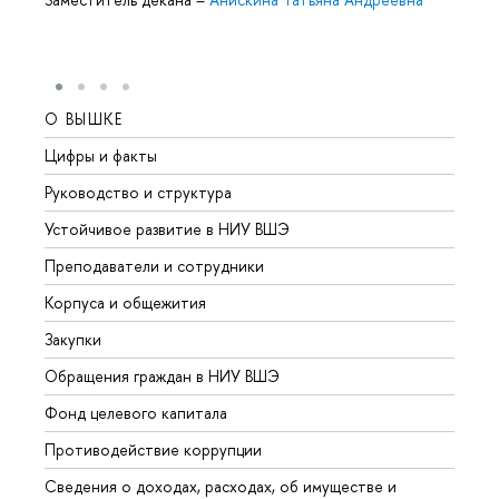
О ВЫШКЕ
ОБР
Цифры и факты
Лице
Руководство и структура
Довуз
Устойчивое развитие в НИУ ВШЭ
Олим
Преподаватели и сотрудники
Прием
Корпуса и общежития
Вышк
Закупки
Прием
Обращения граждан в НИУ ВШЭ
Аспир
Фонд целевого капитала
Допол
Противодействие коррупции
Центр
Сведения о доходах, расходах, об имуществе и
Бизне