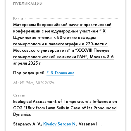
ПУБЛИКАЦИИ
Книга
Материалы Всероссийской научно-практической
конференции с международным участием “IX
Щукинские чтения: к 80-летию кафедры
геоморфологии и палеогеографии и 270-летию
Московского университета” и “XXXVIII Пленум
геоморфологической комиссии РАН”, Москва, 3-6
апреля 2025 г.
Под редакцией:
Е. В. Гаранкина
М.: ИГ РАН, МГУ, 2025.
Статья
Ecological Assessment of Temperature's Influence on
CO2 Efflux from Lawn Soils in Case of Its Pronounced
Dynamics
Stepanov A. V.,
Kivalov Sergey N.
, Vasenev I. I.