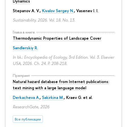
Dynamics
Stepanov A. V.,
Kivalov Sergey N.
, Vasenev I. I.
Sustainability. 2026. Vol. 18. No. 13.
Глава в книге
Thermodynamic Properties of Landscape Cover
Sandlerskiy R.
In bk.: Encyclopedia of Ecology, 3rd Edition. Vol. 3. Elsevier
USA, 2026. Ch. 24.
P. 208-218.
Препринт
Natural hazard database from Internet publications:
text mining with a large language model
Derkacheva A.
,
Sakirkina M.
,
Kraev G.
et al.
ResearchGate, 2026
Все публикации