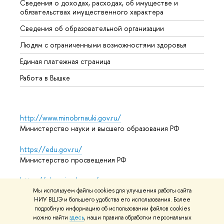
Сведения о доходах, расходах, об имуществе и
Бизне
обязательствах имущественного характера
Образ
Сведения об образовательной организации
Обрат
Людям с ограниченными возможностями здоровья
Единая платежная страница
Работа в Вышке
http://www.minobrnauki.gov.ru/
Министерство науки и высшего образования РФ
https://edu.gov.ru/
Министерство просвещения РФ
https://elearning.hse.ru/mooc
Массовые открытые онлайн-курсы
Мы используем файлы cookies для улучшения работы сайта
НИУ ВШЭ и большего удобства его использования. Более
подробную информацию об использовании файлов cookies
можно найти
здесь
, наши правила обработки персональных