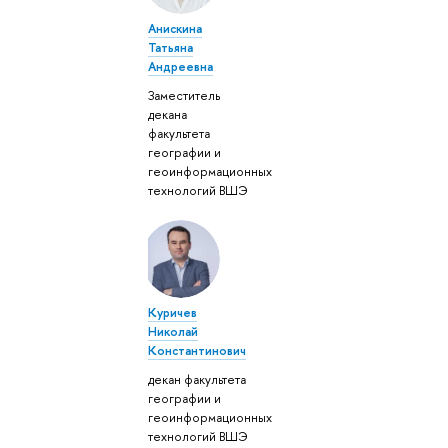
Анискина
Татьяна
Андреевна
Заместитель
декана
факультета
географии и
геоинформационных
технологий ВШЭ
Куричев
Николай
Константинович
декан факультета
географии и
геоинформационных
технологий ВШЭ