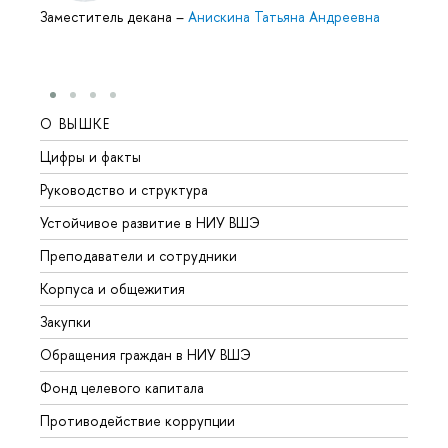
Заместитель декана
–
Анискина Татьяна Андреевна
О ВЫШКЕ
ОБР
Цифры и факты
Лице
Руководство и структура
Довуз
Устойчивое развитие в НИУ ВШЭ
Олим
Преподаватели и сотрудники
Прием
Корпуса и общежития
Вышк
Закупки
Прием
Обращения граждан в НИУ ВШЭ
Аспир
Фонд целевого капитала
Допол
Противодействие коррупции
Центр