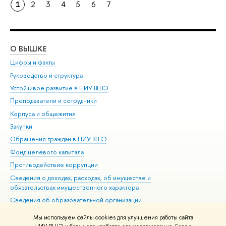
1
2
3
4
5
6
7
О ВЫШКЕ
ОБ
Цифры и факты
Ли
Руководство и структура
Дов
Устойчивое развитие в НИУ ВШЭ
Ол
Преподаватели и сотрудники
При
Корпуса и общежития
Вы
Закупки
При
Обращения граждан в НИУ ВШЭ
Ас
Фонд целевого капитала
До
Противодействие коррупции
Цен
Сведения о доходах, расходах, об имуществе и
Би
обязательствах имущественного характера
Об
Сведения об образовательной организации
Обр
Людям с ограниченными возможностями здоровья
Мы используем файлы cookies для улучшения работы сайта
Единая платежная страница