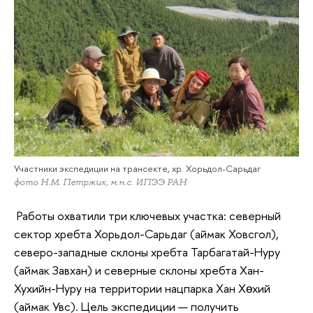
Участники экспедиции на трансекте, хр. Хорьдол-Сарьдаг
фото Н.М. Петржик, м.н.с. ИПЭЭ РАН
Работы охватили три ключевых участка: северный
сектор хребта Хорьдол-Сарьдаг (аймак Ховсгол),
северо-западные склоны хребта Тарбагатай-Нуру
(аймак Завхан) и северные склоны хребта Хан-
Хухийн-Нуру на территории нацпарка Хан Хөхий
(аймак Увс). Цель экспедиции — получить