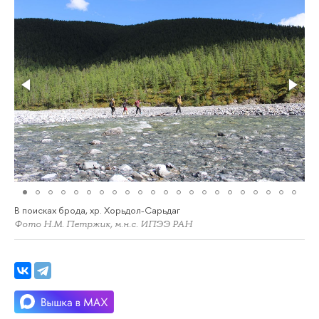
В поисках брода, хр. Хорьдол-Сарьдаг
Фото Н.М. Петржик, м.н.с. ИПЭЭ РАН