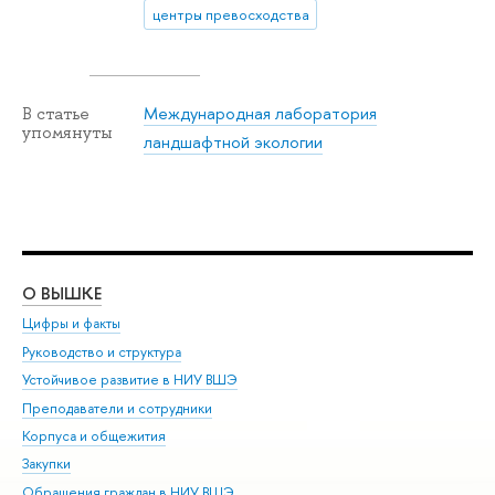
центры превосходства
Международная лаборатория
В статье
упомянуты
ландшафтной экологии
О ВЫШКЕ
ОБ
Цифры и факты
Ли
Руководство и структура
Дов
Устойчивое развитие в НИУ ВШЭ
Ол
Преподаватели и сотрудники
При
Корпуса и общежития
Вы
Закупки
При
Обращения граждан в НИУ ВШЭ
Ас