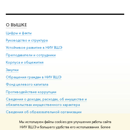
О ВЫШКЕ
ОБ
Цифры и факты
Ли
Руководство и структура
Дов
Устойчивое развитие в НИУ ВШЭ
Ол
Преподаватели и сотрудники
При
Корпуса и общежития
Вы
Закупки
При
Обращения граждан в НИУ ВШЭ
Ас
Фонд целевого капитала
До
Противодействие коррупции
Цен
Сведения о доходах, расходах, об имуществе и
Би
обязательствах имущественного характера
Об
Сведения об образовательной организации
Обр
Людям с ограниченными возможностями здоровья
Мы используем файлы cookies для улучшения работы сайта
Единая платежная страница
НИУ ВШЭ и большего удобства его использования. Более