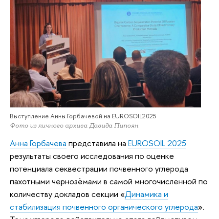
Выступление Анны Горбачевой на EUROSOIL2025
Фото из личного архива Давида Пипоян
Анна Горбачева
представила на
EUROSOIL 2025
результаты своего исследования по оценке
потенциала секвестрации почвенного углерода
пахотными чернозёмами в самой многочисленной по
количеству докладов секции «
Динамика и
стабилизация почвенного органического углерода
».