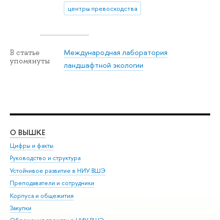
центры превосходства
Международная лаборатория
В статье
упомянуты
ландшафтной экологии
О ВЫШКЕ
ОБ
Цифры и факты
Ли
Руководство и структура
Дов
Устойчивое развитие в НИУ ВШЭ
Ол
Преподаватели и сотрудники
При
Корпуса и общежития
Вы
Закупки
При