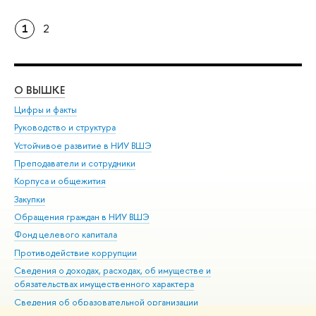
1
2
О ВЫШКЕ
ОБ
Цифры и факты
Ли
Руководство и структура
Дов
Устойчивое развитие в НИУ ВШЭ
Ол
Преподаватели и сотрудники
При
Корпуса и общежития
Вы
Закупки
При
Обращения граждан в НИУ ВШЭ
Ас
Фонд целевого капитала
До
Противодействие коррупции
Цен
Сведения о доходах, расходах, об имуществе и
Би
обязательствах имущественного характера
Об
Сведения об образовательной организации
Обр