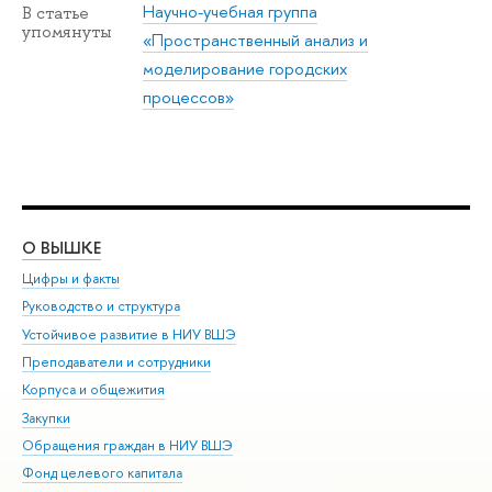
Научно-учебная группа
В статье
упомянуты
«Пространственный анализ и
моделирование городских
процессов»
О ВЫШКЕ
ОБ
Цифры и факты
Ли
Руководство и структура
Дов
Устойчивое развитие в НИУ ВШЭ
Ол
Преподаватели и сотрудники
При
Корпуса и общежития
Вы
Закупки
При
Обращения граждан в НИУ ВШЭ
Ас
Фонд целевого капитала
До