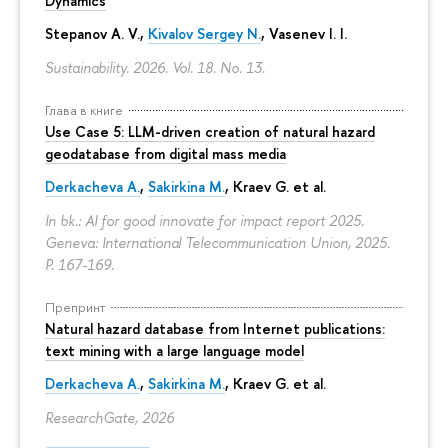
Dynamics
Stepanov A. V.,
Kivalov Sergey N.
, Vasenev I. I.
Sustainability. 2026. Vol. 18. No. 13.
Глава в книге
Use Case 5: LLM-driven creation of natural hazard
geodatabase from digital mass media
Derkacheva A.
,
Sakirkina M.
,
Kraev G.
et al.
In bk.: AI for good innovate for impact report 2025.
Geneva: International Telecommunication Union, 2025.
P. 167-169.
Препринт
Natural hazard database from Internet publications:
text mining with a large language model
Derkacheva A.
,
Sakirkina M.
,
Kraev G.
et al.
ResearchGate, 2026