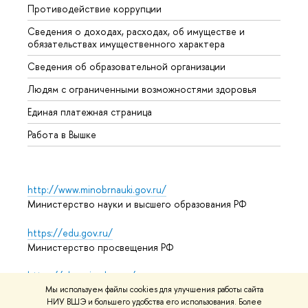
Противодействие коррупции
Центр
Сведения о доходах, расходах, об имуществе и
Бизне
обязательствах имущественного характера
Образ
Сведения об образовательной организации
Обрат
Людям с ограниченными возможностями здоровья
Единая платежная страница
Работа в Вышке
http://www.minobrnauki.gov.ru/
Министерство науки и высшего образования РФ
https://edu.gov.ru/
Министерство просвещения РФ
https://elearning.hse.ru/mooc
Массовые открытые онлайн-курсы
Мы используем файлы cookies для улучшения работы сайта
НИУ ВШЭ и большего удобства его использования. Более