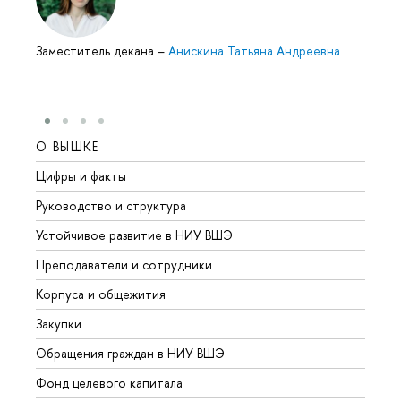
Заместитель декана
–
Анискина Татьяна Андреевна
О ВЫШКЕ
ОБР
Цифры и факты
Лице
Руководство и структура
Довуз
Устойчивое развитие в НИУ ВШЭ
Олим
Преподаватели и сотрудники
Прием
Корпуса и общежития
Вышк
Закупки
Прием
Обращения граждан в НИУ ВШЭ
Аспир
Фонд целевого капитала
Допол