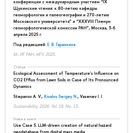
конференции с международным участием “IX
Щукинские чтения: к 80-летию кафедры
геоморфологии и палеогеографии и 270-летию
Московского университета” и “XXXVIII Пленум
геоморфологической комиссии РАН”, Москва, 3-6
апреля 2025 г.
Под редакцией:
Е. В. Гаранкина
М.: ИГ РАН, МГУ, 2025.
Статья
Ecological Assessment of Temperature's Influence on
CO2 Efflux from Lawn Soils in Case of Its Pronounced
Dynamics
Stepanov A. V.,
Kivalov Sergey N.
, Vasenev I. I.
Sustainability. 2026. Vol. 18. No. 13.
Глава в книге
Use Case 5: LLM-driven creation of natural hazard
geodatabase from digital mass media