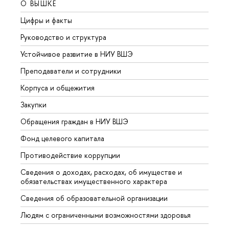
О ВЫШКЕ
ОБР
Цифры и факты
Лице
Руководство и структура
Довуз
Устойчивое развитие в НИУ ВШЭ
Олим
Преподаватели и сотрудники
Прием
Корпуса и общежития
Вышк
Закупки
Прием
Обращения граждан в НИУ ВШЭ
Аспир
Фонд целевого капитала
Допол
Противодействие коррупции
Центр
Сведения о доходах, расходах, об имуществе и
Бизне
обязательствах имущественного характера
Образ
Сведения об образовательной организации
Обрат
Людям с ограниченными возможностями здоровья