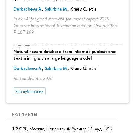
Derkacheva A.
,
Sakirkina M.
,
Kraev G.
et al.
In bk.: AI for good innovate for impact report 2025.
Geneva: International Telecommunication Union, 2025.
P. 167-169.
Препринт
Natural hazard database from Internet publications:
text mining with a large language model
Derkacheva A.
,
Sakirkina M.
,
Kraev G.
et al.
ResearchGate, 2026
Все публикации
КОНТАКТЫ
109028, Москва, Покровский бульвар 11, ауд. L212