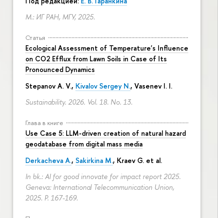
Под редакцией:
Е. В. Гаранкина
М.: ИГ РАН, МГУ, 2025.
Статья
Ecological Assessment of Temperature's Influence
on CO2 Efflux from Lawn Soils in Case of Its
Pronounced Dynamics
Stepanov A. V.,
Kivalov Sergey N.
, Vasenev I. I.
Sustainability. 2026. Vol. 18. No. 13.
Глава в книге
Use Case 5: LLM-driven creation of natural hazard
geodatabase from digital mass media
Derkacheva A.
,
Sakirkina M.
,
Kraev G.
et al.
In bk.: AI for good innovate for impact report 2025.
Geneva: International Telecommunication Union,
2025.
P. 167-169.