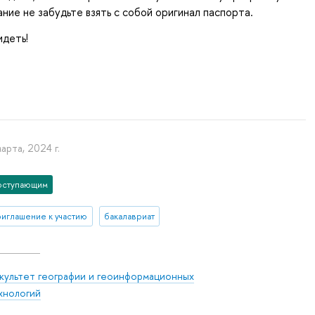
ание не забудьте взять с собой оригинал паспорта.
идеть!
арта, 2024 г.
оступающим
риглашение к участию
бакалавриат
культет географии и геоинформационных
хнологий