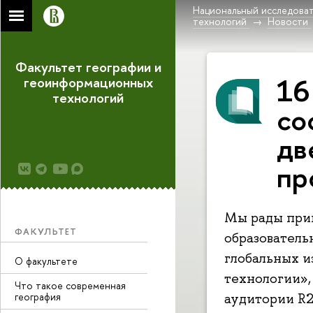
Национальный исследоват
технологий
Новости
Факультет географии и
16
геоинформационных
технологий
со
дв
пр
Мы рады приг
ФАКУЛЬТЕТ
образователь
глобальных 
О факультете
технологии», 
Что такое современная
география
аудитории R2