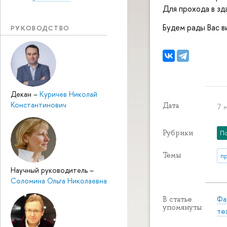
Для прохода в зд
Будем рады Вас в
РУКОВОДСТВО
Декан
–
Куричев Николай
Константинович
Дата
7 м
Рубрики
П
Темы
п
Научный руководитель
–
Соломина Ольга Николаевна
Фа
В статье
упомянуты
те