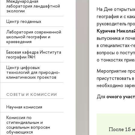
Международная
лаборатория ландшафтной
На Дне открытых 
экологии
география и с ка
Центр геоданных
руководитель пр
Куричев Никола
Лаборатория современной
школьной географии и
выпускника и поч
краеведения
в специалистах-г
Базовая кафедра Института
вопросы о поступ
географии РАН
о тонкостях прие
Центр цифровых
Мероприятие прой
технологий для природно-
климатических проектов
присутствовать в
необходимо заре
СОВЕТЫ И КОМИССИИ
Для
очного учас
Научная комиссия
Комиссия по
стипендиальным и
социальным вопросам
После 15 м
обучающихся