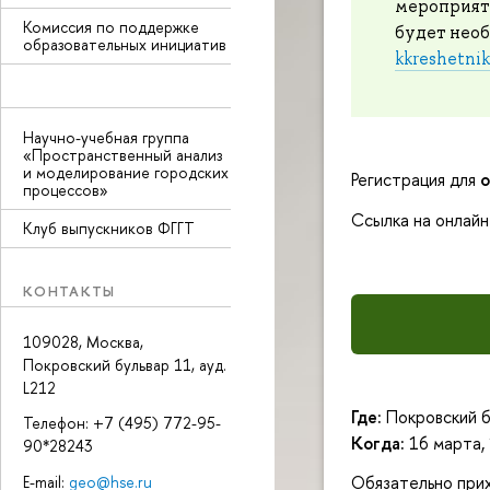
мероприяти
Комиссия по поддержке
будет необ
образовательных инициатив
kkreshetni
Научно-учебная группа
«Пространственный анализ
и моделирование городских
Регистрация для
о
процессов»
Ссылка на онлайн
Клуб выпускников ФГГТ
КОНТАКТЫ
109028, Москва,
Покровский бульвар 11, ауд.
L212
Где:
Покровский б
Телефон: +7 (495) 772-95-
Когда:
16 марта, 
90*28243
Обязательно прих
E-mail:
geo@hse.ru