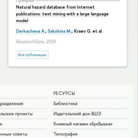
Препринт
Natural hazard database from Internet
publications: text mining with a large language
model
Derkacheva A.
,
Sakirkina M.
,
Kraev G.
et al.
ResearchGate, 2026
Все публикации
РЕСУРСЫ
разделения
Библиотека
льские проекты
Издательский дом ВШЭ
и
Книжный магазин «БукВышка»
онные советы
Типография