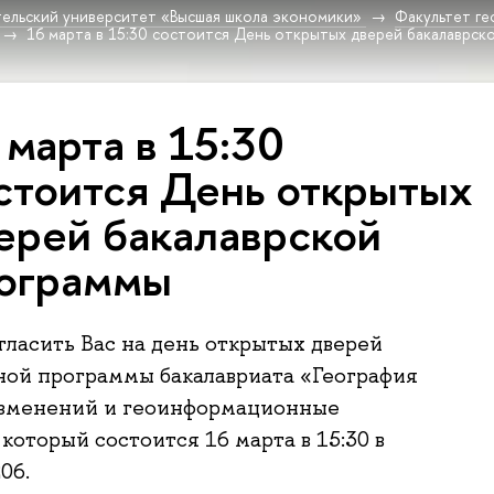
ельский университет «Высшая школа экономики»
Факультет г
16 марта в 15:30 состоится День открытых дверей бакалаврск
 марта в 15:30
стоится День открытых
ерей бакалаврской
ограммы
ласить Вас на день открытых дверей
ной программы бакалавриата «География
изменений и геоинформационные
который состоится 16 марта в 15:30 в
06.