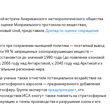
ной встрече Американского метеорологического общества
й оценке Монреальского протокола по веществам,
новый слой, представила
Доклад по оценке сокращения
что при сохранении нынешней политики — поэтапный вывод
чти 99 % запрещенных озоноразрушающих веществ —
сстановится до значений 1980 года (до появления озоновой
 2066 году над Антарктикой, к 2045 году над Арктикой и к
тальными регионами мира.
де ученые также отметили потенциальное воздействие на
тратосферного аэрозоля — преднамеренного добавления
тосферу. Группа экспертов
предупреждает,
что
последствия ИСА «могут также повлиять на стратосферные
куляцию и темпы производства и разрушения озона и его