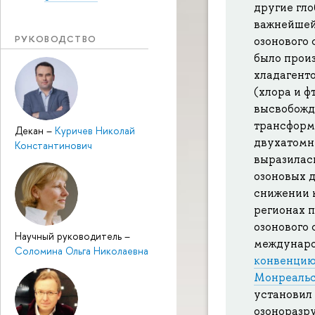
другие гло
важнейшей
РУКОВОДСТВО
озонового 
было произ
хладагенто
(хлора и ф
высвобожда
трансформ
Декан
–
Куричев Николай
двухатомн
Константинович
выразилас
озоновых 
снижении 
регионах 
озонового
Научный руководитель
–
международ
Соломина Ольга Николаевна
конвенцию 
Монреальс
установил
озоноразр