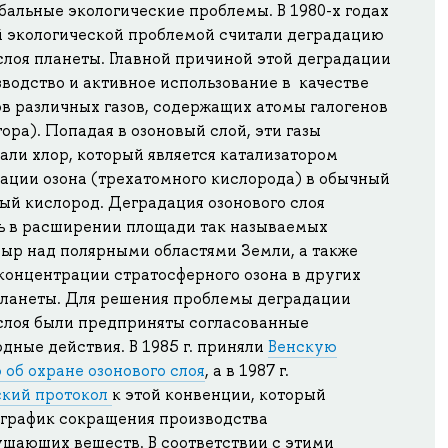
бальные экологические проблемы. В 1980-х годах
 экологической проблемой считали деградацию
слоя планеты. Главной причиной этой деградации
водство и активное использование в качестве
в различных газов, содержащих атомы галогенов
тора). Попадая в озоновый слой, эти газы
ли хлор, который является катализатором
ации озона (трехатомного кислорода) в обычный
ый кислород. Деградация озонового слоя
ь в расширении площади так называемых
дыр над полярными областями Земли, а также
концентрации стратосферного озона в других
планеты. Для решения проблемы деградации
 слоя были предприняты согласованные
ные действия. В 1985 г. приняли
Венскую
об охране озонового слоя
, а в 1987 г.
кий протокол
к этой конвенции, который
 график сокращения производства
ушающих веществ. В соответствии с этими