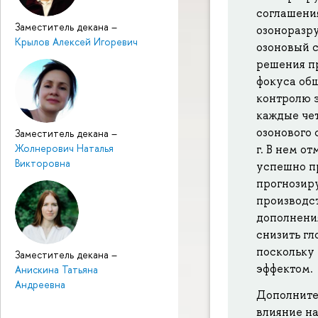
соглашени
Заместитель декана
–
озоноразр
Крылов Алексей Игоревич
озоновый с
решения п
фокуса об
контролю э
каждые че
озонового 
Заместитель декана
–
Жолнерович Наталья
г. В нем о
Викторовна
успешно пр
прогнозиру
производс
дополнени
снизить гло
поскольку
Заместитель декана
–
эффектом.
Анискина Татьяна
Андреевна
Дополните
влияние н