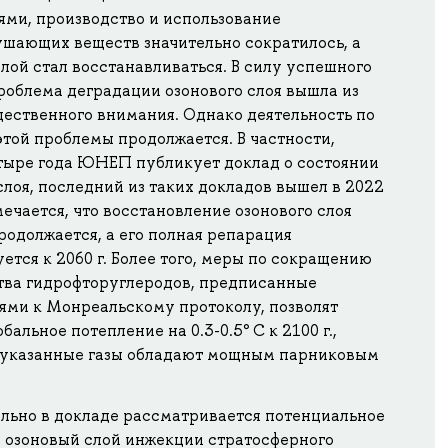
ями, производство и использование
ушающих веществ значительно сократилось, а
лой стал восстанавливаться. В силу успешного
роблема деградации озонового слоя вышла из
щественного внимания. Однако деятельность по
той проблемы продолжается. В частности,
тыре года ЮНЕП публикует доклад о состоянии
слоя, последний из таких докладов вышел в 2022
тмечается, что восстановление озонового слоя
одолжается, а его полная репарация
ется к 2060 г. Более того, меры по сокращению
тва гидрофторуглеродов, предписанные
ями к Монреальскому протоколу, позволят
бальное потепление на 0.3-0.5° С к 2100 г.,
 указанные газы обладают мощным парниковым
льно в докладе рассматривается потенциальное
а озоновый слой инжекции стратосферного