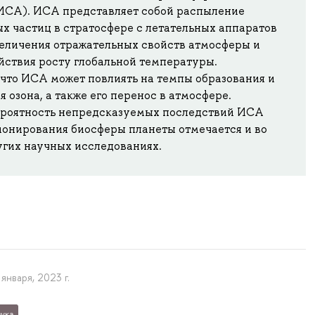
(ИСА). ИСА представляет собой распыление
х частиц в стратосфере с летательных аппаратов
величения отражательных свойств атмосферы и
йствия росту глобальной температуры.
что ИСА может повлиять на темпы образования и
 озона, а также его перенос в атмосфере.
ероятность непредсказуемых последствий ИСА
ионирования биосферы планеты отмечается и во
угих научных исследованиях.
 января, 2023 г.
ука