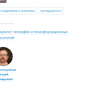
сследования и аналитика
взгляд ученого
культет географии и геоинформационных
хнологий
молодчиков
итрий
ннадьевич