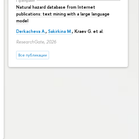
Препринт
Natural hazard database from Internet
publications: text mining with a large language
model
Derkacheva A.
,
Sakirkina M.
,
Kraev G.
et al.
ResearchGate, 2026
Все публикации