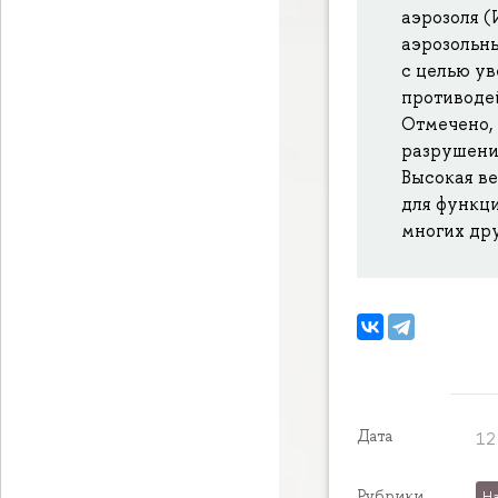
аэрозоля 
аэрозольны
с целью у
противоде
Отмечено, 
разрушения
Высокая в
для функц
многих др
Дата
12
Рубрики
На