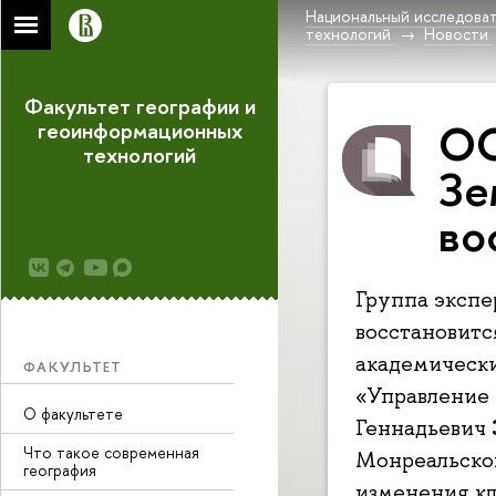
Национальный исследоват
технологий
Новости
Факультет географии и
ОО
геоинформационных
технологий
Зе
во
Группа экспе
восстановитс
академически
ФАКУЛЬТЕТ
«Управление
О факультете
Геннадьевич 
Что такое современная
Монреальског
география
изменения кл