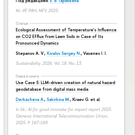
Под редакцией:
Е. В. Гаранкина
М.: ИГ РАН, МГУ, 2025.
Статья
Ecological Assessment of Temperature's Influence
on CO2 Efflux from Lawn Soils in Case of Its
Pronounced Dynamics
Stepanov A. V.,
Kivalov Sergey N.
, Vasenev I. I.
Sustainability. 2026. Vol. 18. No. 13.
Глава в книге
Use Case 5: LLM-driven creation of natural hazard
geodatabase from digital mass media
Derkacheva A.
,
Sakirkina M.
,
Kraev G.
et al.
In bk.: AI for good innovate for impact report 2025.
Geneva: International Telecommunication Union,
2025.
P. 167-169.