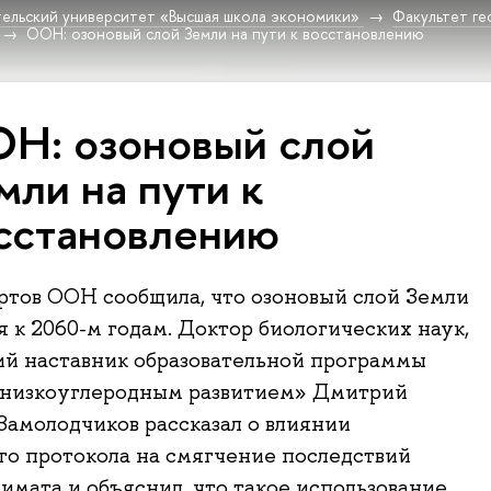
ельский университет «Высшая школа экономики»
Факультет г
ООН: озоновый слой Земли на пути к восстановлению
Н: озоновый слой
мли на пути к
сстановлению
ртов ООН сообщила, что озоновый слой Земли
я к 2060-м годам. Доктор биологических наук,
й наставник образовательной программы
 низкоуглеродным развитием» Дмитрий
Замолодчиков рассказал о влиянии
о протокола на смягчение последствий
имата и объяснил, что такое использование