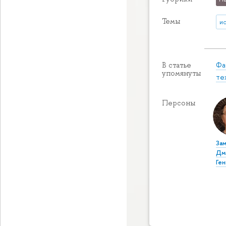
Темы
и
Фа
В статье
упомянуты
те
Персоны
За
Дм
Ге