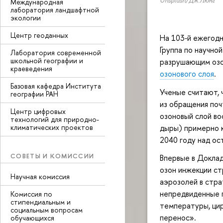
Unsplash/Дж.Люнг
Международная
лаборатория ландшафтной
экологии
Центр геоданных
На 103‑й ежегод
Группа по научно
Лаборатория современной
школьной географии и
разрушающим озо
краеведения
озонового слоя
.
Базовая кафедра Института
Ученые считают, 
географии РАН
из обращения по
Центр цифровых
озоновый слой во
технологий для природно-
климатических проектов
дыры) примерно к
2040 году над ос
СОВЕТЫ И КОМИССИИ
Впервые в Докла
озон инжекции с
Научная комиссия
аэрозолей в стра
непредвиденные 
Комиссия по
стипендиальным и
температуры, цир
социальным вопросам
перенос».
обучающихся