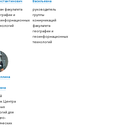
нстантинович
Васильевна
ан факультета
руководитель
ографии и
группы
оинформационных
коммуникаций
хнологий
факультета
географии и
геоинформационных
технологий
ллина
вна
ий
ик Центра
вых
огий для
но-
ических