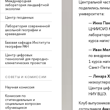
Международная
Центральной част
лаборатория ландшафтной
поделились личны
экологии
университета:
Центр геоданных
—
Инна Па
Лаборатория современной
ЦНИИОИЗ Ми
школьной географии и
краеведения
лаборатории
курса маги
Базовая кафедра Института
географии РАН
—
Иван Ме
Центр цифровых
по внедрени
технологий для природно-
1 курса ма
климатических проектов
Санкт-Пете
—
Линара 
СОВЕТЫ И КОМИССИИ
низкоуглер
Научная комиссия
Центра циф
НИУ ВШЭ.
Комиссия по
стипендиальным и
Клуб выпускников
социальным вопросам
обучающихся
сотрудников
фак