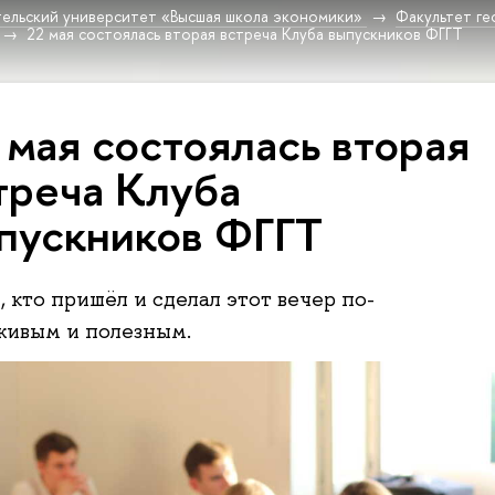
ельский университет «Высшая школа экономики»
Факультет г
22 мая состоялась вторая встреча Клуба выпускников ФГГТ
 мая состоялась вторая
треча Клуба
пускников ФГГТ
 кто пришёл и сделал этот вечер по-
живым и полезным.