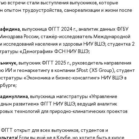
ью встречи стали выступления выпускников, которые
м опытом трудоустройства, самореализации и жизни после
нафидина
, выпускница ФГГТ 2024 г., аналитик данных ФГБУ
нздрава России, стажёр-исследователь Международной
 исследований населения и здоровья НИУ ВШЭ, студентка 2
стратуры «Демография» ФСН НИУ ВШЭ;
льничук
, выпускник ФГГТ 2025 г., руководитель направления
ю ИИ и геомаркетингу в компании 5Post (X5 Group), студент
гистратуры «Экономика и бизнес-консалтинг» НИУ ВШЭ в
рбурге;
Хадимуллина
, выпускница магистратуры «Управление
одным развитием» ФГГТ НИУ ВШЭ, ведущий аналитик
ровых технологий для природно-климатических проектов
 ФГГТ открыт для всех выпускников, студентов и
ультета
! Если вы ещё не в Клубе, но хотите быть в курсе