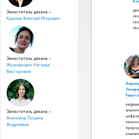
Ко
дек
Заместитель декана
–
ге
Крылов Алексей Игоревич
ге
те
Заместитель декана
–
Жолнерович Наталья
Викторовна
Хадиму
Линара
Рашито
ведущ
аналит
Заместитель декана
–
цифро
Анискина Татьяна
технол
Андреевна
природ
климат