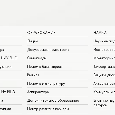
ОБРАЗОВАНИЕ
НАУКА
Лицей
Научные под
ура
Довузовская подготовка
Исследовате
в НИУ ВШЭ
Олимпиады
Мониторинг
удники
Прием в бакалавриат
Диссертаци
Вышка+
Защиты дисс
Прием в магистратуру
Академическ
 НИУ ВШЭ
Аспирантура
Конкурсы и 
ла
Дополнительное образование
Внешние на
ресурсы
рупции
Центр развития карьеры