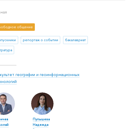
 мая
вободное общение
ыпускники
репортаж о событии
бакалавриат
тратура
культет географии и геоинформационных
хнологий
ричев
Пупышева
колай
Надежда