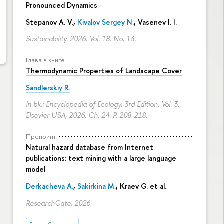
Pronounced Dynamics
Stepanov A. V.,
Kivalov Sergey N.
, Vasenev I. I.
Sustainability. 2026. Vol. 18. No. 13.
Глава в книге
Thermodynamic Properties of Landscape Cover
Sandlerskiy R.
In bk.: Encyclopedia of Ecology, 3rd Edition. Vol. 3.
Elsevier USA, 2026. Ch. 24.
P. 208-218.
Препринт
Natural hazard database from Internet
publications: text mining with a large language
model
Derkacheva A.
,
Sakirkina M.
,
Kraev G.
et al.
ResearchGate, 2026