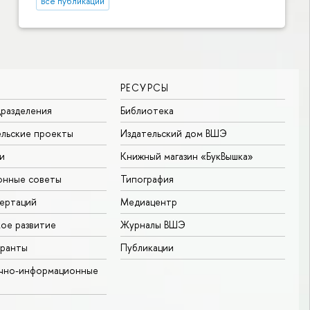
Все публикации
РЕСУРСЫ
разделения
Библиотека
льские проекты
Издательский дом ВШЭ
и
Книжный магазин «БукВышка»
онные советы
Типография
ертаций
Медиацентр
ое развитие
Журналы ВШЭ
гранты
Публикации
учно-информационные