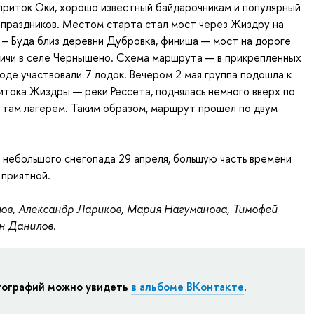
приток Оки, хорошо известный байдарочникам и популярный
 праздников. Местом старта стал мост через Жиздру на
– Буда близ деревни Дубровка, финиша — мост на дороге
ничи в селе Чернышено. Схема маршрута — в прикрепленных
ходе участвовали 7 лодок. Вечером 2 мая группа подошла к
итока Жиздры — реки Рессета, поднялась немного вверх по
 там лагерем. Таким образом, маршрут прошел по двум
я небольшого снегопада 29 апреля, большую часть времени
 приятной.
в, Александр Лариков, Мария Нагуманова, Тимофей
н Данилов.
тографий можно увидеть
в альбоме ВКонтакте
.