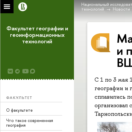
Национальный исследоват
технологий
Новости
Факультет географии и
Ма
геоинформационных
технологий
и 
ВШ
С 1 по 3 мая
географии и
сплавились п
ФАКУЛЬТЕТ
организовал
О факультете
Тарнопольски
Что такое современная
география