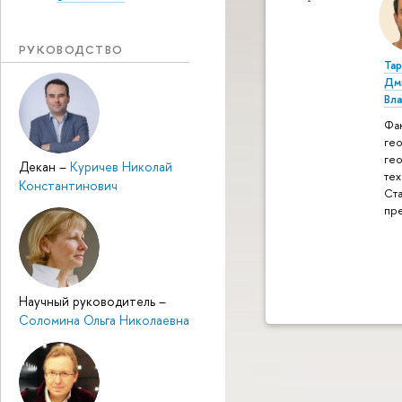
РУКОВОДСТВО
Та
Дм
Вл
Фак
ге
ге
Декан
–
Куричев Николай
тех
Константинович
Ст
пр
Научный руководитель
–
Соломина Ольга Николаевна