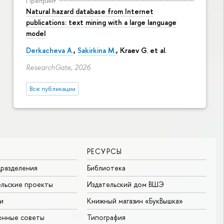
Препринт
Natural hazard database from Internet
publications: text mining with a large language
model
Derkacheva A.
,
Sakirkina M.
,
Kraev G.
et al.
ResearchGate, 2026
Все публикации
РЕСУРСЫ
разделения
Библиотека
льские проекты
Издательский дом ВШЭ
и
Книжный магазин «БукВышка»
онные советы
Типография