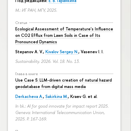
Под редакцией:
Е. В. Гаранкина
М.: ИГ РАН, МГУ, 2025.
Статья
Ecological Assessment of Temperature's Influence
on CO2 Efflux from Lawn Soils in Case of Its
Pronounced Dynamics
Stepanov A. V.,
Kivalov Sergey N.
, Vasenev I. I.
Sustainability. 2026. Vol. 18. No. 13.
Глава в книге
Use Case 5: LLM-driven creation of natural hazard
geodatabase from digital mass media
Derkacheva A.
,
Sakirkina M.
,
Kraev G.
et al.
In bk.: AI for good innovate for impact report 2025.
Geneva: International Telecommunication Union,
2025.
P. 167-169.