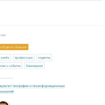
 мая
вободное общение
е учеба
профессора
студенты
таж о событии
бакалавриат
культет географии и геоинформационных
хнологий