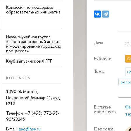
Комиссия по поддержке
образовательных инициатив
Научно-учебная группа
«Пространственный анализ
Дата
21
и моделирование городских
процессов»
Рубрики
С
Клуб выпускников ФГГТ
Темы
н
КОНТАКТЫ
репор
109028, Москва,
Покровский бульвар 11, ауд.
L212
Фа
В статье
упомянуты
Телефон: +7 (495) 772-95-
те
90*28243
E-mail:
geo@hse.ru
Персоны