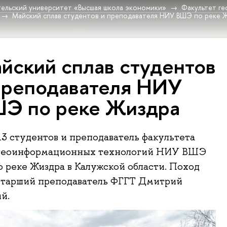
ельский университет «Высшая школа экономики»
Факультет г
Майский сплав студентов и преподавателя НИУ ВШЭ по реке 
йский сплав студентов
преподавателя НИУ
Э по реке Жиздра
 13 студентов и преподаватель факультета
 геоинформационных технологий НИУ ВШЭ
о реке Жиздра в Калужской области. Поход
 старший преподаватель ФГГТ Дмитрий
й.