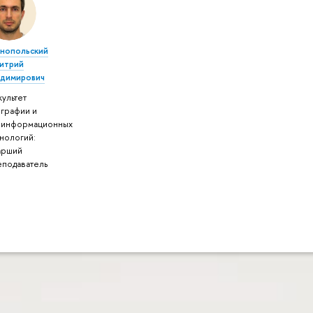
рнопольский
итрий
адимирович
ультет
ографии и
оинформационных
нологий:
арший
еподаватель