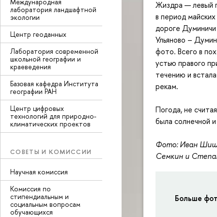
Международная
Жиздра — левый 
лаборатория ландшафтной
в период майских
экологии
дороге Думиничи 
Центр геоданных
Ульяново – Думи
фото. Всего в по
Лаборатория современной
школьной географии и
устью правого пр
краеведения
течению и встала
Базовая кафедра Института
рекам.
географии РАН
Центр цифровых
Погода, не счита
технологий для природно-
была солнечной и
климатических проектов
Фото: Иван Шишо
СОВЕТЫ И КОМИССИИ
Семкин и Степа
Научная комиссия
Комиссия по
стипендиальным и
Больше фо
социальным вопросам
обучающихся