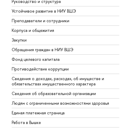
Руководство и структура
Довуз
Устойчивое развитие в НИУ ВШЭ
Олим
Преподаватели и сотрудники
Прием
Корпуса и общежития
Вышк
Закупки
Прием
Обращения граждан в НИУ ВШЭ
Аспир
Фонд целевого капитала
Допол
Противодействие коррупции
Центр
Сведения о доходах, расходах, об имуществе и
Бизне
обязательствах имущественного характера
Образ
Сведения об образовательной организации
Обрат
Людям с ограниченными возможностями здоровья
Единая платежная страница
Работа в Вышке