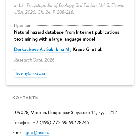
In bk.: Encyclopedia of Ecology, 3rd Edition. Vol. 3. Elsevier
USA, 2026. Ch. 24.
P. 208-218.
Препринт
Natural hazard database from Internet publications:
text mining with a large language model
Derkacheva A.
,
Sakirkina M.
,
Kraev G.
et al.
ResearchGate, 2026
Все публикации
КОНТАКТЫ
109028, Москва, Покровский бульвар 11, ауд. L212
Телефон: +7 (495) 772-95-90*28243
E-mail:
geo@hse.ru