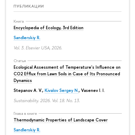
ПУБЛИКАЦИИ
Книга
Encyclopedia of Ecology, 3rd Edition
Sandlerskiy R.
Vol. 3. Elsevier USA, 2026.
Статья
Ecological Assessment of Temperature's Influence on
CO2 Efflux from Lawn Soils in Case of Its Pronounced
Dynamics
Stepanov A. V.,
Kivalov Sergey N.
, Vasenev I. I.
Sustainability. 2026. Vol. 18. No. 13.
Глава в книге
Thermodynamic Properties of Landscape Cover
Sandlerskiy R.