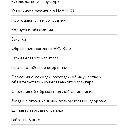
Руководство и структура
Довуз
Устойчивое развитие в НИУ ВШЭ
Олим
Преподаватели и сотрудники
Прием
Корпуса и общежития
ышка
Закупки
Прием
Обращения граждан в НИУ ВШЭ
Аспир
Фонд целевого капитала
Допол
Противодействие коррупции
Центр
Сведения о доходах, расходах, об имуществе и
Бизне
обязательствах имущественного характера
Образ
Сведения об образовательной организации
Обрат
Людям с ограниченными возможностями здоровья
Единая платежная страница
Работа в Вышке