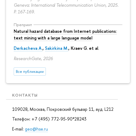
Geneva: International Telecommunication Union, 2025.
P. 167-169.
Препринт
Natural hazard database from Internet publications:
text mining with a large language model
Derkacheva A.
,
Sakirkina M.
,
Kraev G.
et al.
ResearchGate, 2026
се публикации
КОНТАКТЫ
109028, Москва, Покровский бульвар 11, ауд. L212
Телефон: +7 (495) 772-95-90*28243
E-mail:
geo@hse.ru