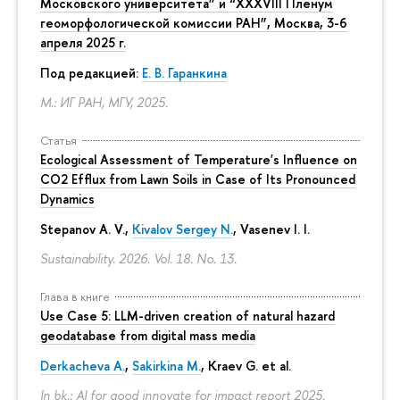
Московского университета” и “XXXVIII Пленум
еоморфологической комиссии РАН”, Москва, 3-6
апреля 2025 г.
Под редакцией:
Е. В. Гаранкина
М.: ИГ РАН, МГУ, 2025.
Статья
Ecological Assessment of Temperature's Influence on
CO2 Efflux from Lawn Soils in Case of Its Pronounced
Dynamics
Stepanov A. V.,
Kivalov Sergey N.
, Vasenev I. I.
Sustainability. 2026. Vol. 18. No. 13.
Глава в книге
Use Case 5: LLM-driven creation of natural hazard
geodatabase from digital mass media
Derkacheva A.
,
Sakirkina M.
,
Kraev G.
et al.
In bk.: AI for good innovate for impact report 2025.