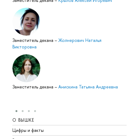
Заместитель декана
–
Крылов Алексей Игоревич
Заместитель декана
–
Жолнерович Наталья
икторовна
Заместитель декана
–
Анискина Татьяна Андреевна
О ВЫШКЕ
ОБР
Цифры и факты
Лице