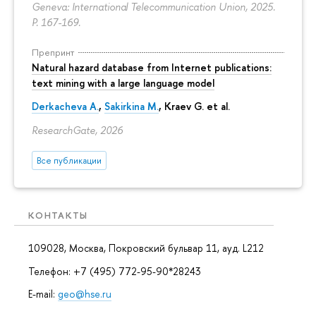
Geneva: International Telecommunication Union, 2025.
P. 167-169.
Препринт
Natural hazard database from Internet publications:
text mining with a large language model
Derkacheva A.
,
Sakirkina M.
,
Kraev G.
et al.
ResearchGate, 2026
се публикации
КОНТАКТЫ
109028, Москва, Покровский бульвар 11, ауд. L212
Телефон: +7 (495) 772-95-90*28243
E-mail:
geo@hse.ru