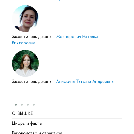
Заместитель декана
–
Жолнерович Наталья
икторовна
Заместитель декана
–
Анискина Татьяна Андреевна
О ВЫШКЕ
ОБР
Цифры и факты
Лице
Руководство и структура
Довуз