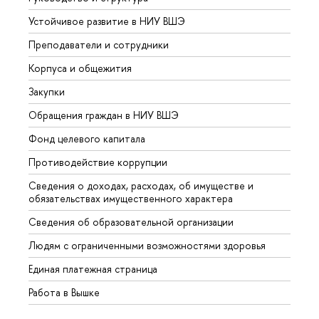
Устойчивое развитие в НИУ ВШЭ
Олим
Преподаватели и сотрудники
Прием
Корпуса и общежития
ышка
Закупки
Прием
Обращения граждан в НИУ ВШЭ
Аспир
Фонд целевого капитала
Допол
Противодействие коррупции
Центр
Сведения о доходах, расходах, об имуществе и
Бизне
обязательствах имущественного характера
Образ
Сведения об образовательной организации
Обрат
Людям с ограниченными возможностями здоровья
Единая платежная страница
Работа в Вышке