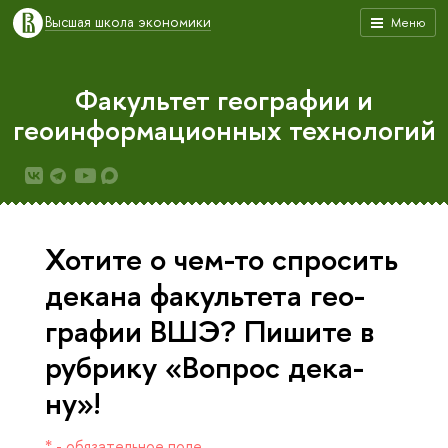
ысшая школа экономики
Меню
Факультет географии и
еоинформационных технологий
Хо­ти­те о чем-то спро­сить
де­ка­на фа­куль­те­та гео­
ра­фии ВШЭ? Пи­ши­те
руб­ри­ку «Во­прос де­ка­
ну»!
* - обязательное поле