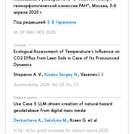
еоморфологической комиссии РАН”, Москва, 3-6
апреля 2025 г.
Под редакцией:
Е. В. Гаранкина
М.: ИГ РАН, МГУ, 2025.
Статья
Ecological Assessment of Temperature's Influence on
CO2 Efflux from Lawn Soils in Case of Its Pronounced
Dynamics
Stepanov A. V.,
Kivalov Sergey N.
, Vasenev I. I.
Sustainability. 2026. Vol. 18. No. 13.
Глава в книге
Use Case 5: LLM-driven creation of natural hazard
geodatabase from digital mass media
Derkacheva A.
,
Sakirkina M.
,
Kraev G.
et al.
In bk.: AI for good innovate for impact report 2025.