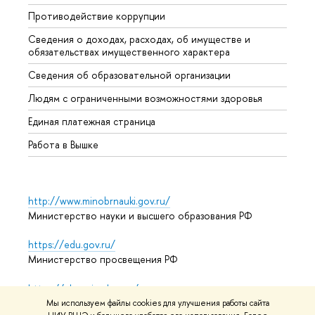
Противодействие коррупции
Центр
Сведения о доходах, расходах, об имуществе и
Бизне
обязательствах имущественного характера
Образ
Сведения об образовательной организации
Обрат
Людям с ограниченными возможностями здоровья
Единая платежная страница
Работа в Вышке
http://www.minobrnauki.gov.ru/
Министерство науки и высшего образования РФ
https://edu.gov.ru/
Министерство просвещения РФ
https://elearning.hse.ru/mooc
Массовые открытые онлайн-курсы
Мы используем файлы cookies для улучшения работы сайта