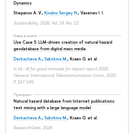
Dynamics
Stepanov A. V.,
Kivalov Sergey N.
, Vasenev I. I.
Sustainability. 2026. Vol. 18. No. 13.
Глава в книге
Use Case 5: LLM-driven creation of natural hazard
geodatabase from digital mass media
Derkacheva A.
,
Sakirkina M.
,
Kraev G.
et al.
In bk.: AI for good innovate for impact report 2025.
Geneva: International Telecommunication Union, 2025.
P. 167-169.
Препринт
Natural hazard database from Internet publications:
text mining with a large language model
Derkacheva A.
,
Sakirkina M.
,
Kraev G.
et al.
ResearchGate, 2026