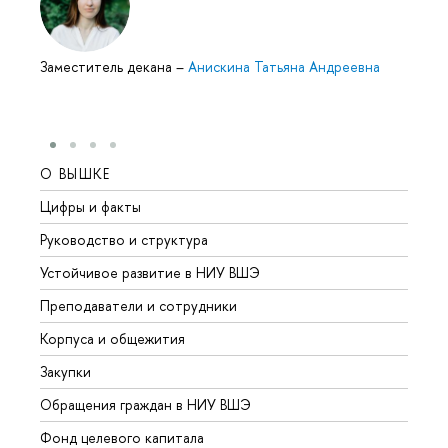
Заместитель декана
–
Анискина Татьяна Андреевна
О ВЫШКЕ
ОБР
Цифры и факты
Лице
Руководство и структура
Довуз
Устойчивое развитие в НИУ ВШЭ
Олим
Преподаватели и сотрудники
Прием
Корпуса и общежития
Вышк
Закупки
Прием
Обращения граждан в НИУ ВШЭ
Аспир
Фонд целевого капитала
Допол