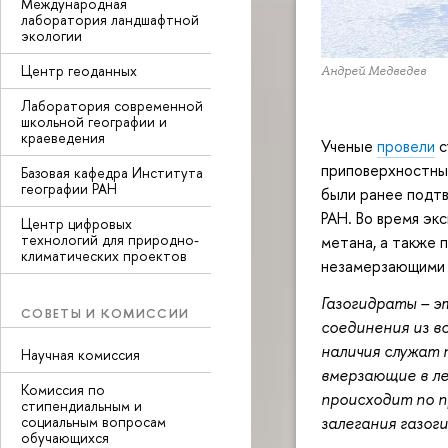
Международная
лаборатория ландшафтной
экологии
Центр геоданных
Андрей Медведев
Лаборатория современной
школьной географии и
краеведения
Ученые
провели
с
приповерхностные
Базовая кафедра Института
географии РАН
были ранее подт
РАН. Во время эк
Центр цифровых
технологий для природно-
метана, а также 
климатических проектов
незамерзающими д
Газогидраты – э
СОВЕТЫ И КОМИССИИ
соединения из в
наличия служат 
Научная комиссия
вмерзающие в ле
Комиссия по
происходит по п
стипендиальным и
залегания газог
социальным вопросам
обучающихся