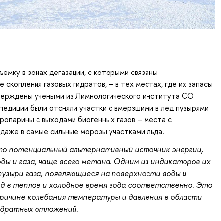
ъемку в зонах дегазации, с которыми связаны
 скопления газовых гидратов, – в тех местах, где их запасы
верждены учеными из Лимнологического института СО
спедиции были отсняли участки с вмерзшими в лед пузырями
пропарины с выходами биогенных газов – места с
аже в самые сильные морозы участками льда.
то потенциальный альтернативный источник энергии,
оды и газа, чаще всего метана. Одним из индикаторов их
пузыри газа, появляющиеся на поверхности воды и
д в теплое и холодное время года соответственно. Это
ричине колебания температуры и давления в области
идратных отложений.