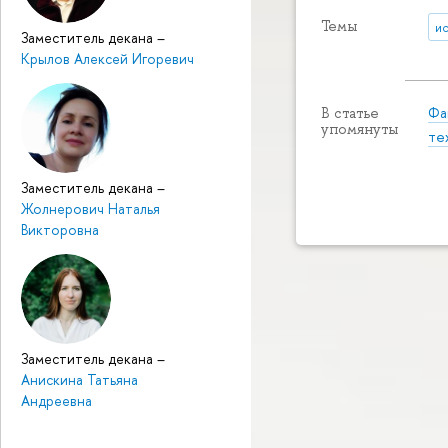
Темы
и
Заместитель декана
–
Крылов Алексей Игоревич
Фа
В статье
упомянуты
те
Заместитель декана
–
Жолнерович Наталья
Викторовна
Заместитель декана
–
Анискина Татьяна
Андреевна