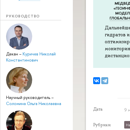
МЕДВЕД
«ГЕОИН
МОДЕЛ
РУКОВОДСТВО
ГЛОБАЛЬН
Дальнейше
гидратов и
оптимизир
мониторин
Декан
–
Куричев Николай
дистанцио
Константинович
Научный руководитель
–
Соломина Ольга Николаевна
Дата
9 
Рубрики
На