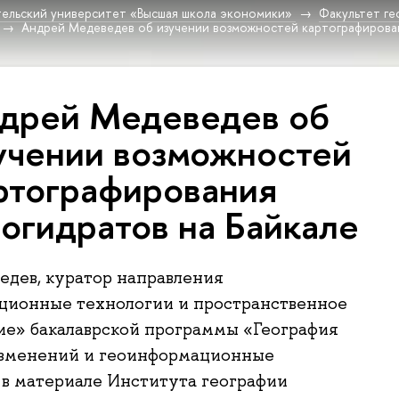
ельский университет «Высшая школа экономики»
Факультет г
Андрей Медеведев об изучении возможностей картографирован
дрей Медеведев об
учении возможностей
ртографирования
зогидратов на Байкале
дев, куратор направления
ционные технологии и пространственное
е» бакалаврской программы «География
изменений и геоинформационные
 в материале Института географии