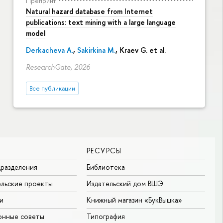
Препринт
Natural hazard database from Internet
publications: text mining with a large language
model
Derkacheva A.
,
Sakirkina M.
,
Kraev G.
et al.
ResearchGate, 2026
Все публикации
РЕСУРСЫ
разделения
Библиотека
льские проекты
Издательский дом ВШЭ
и
Книжный магазин «БукВышка»
онные советы
Типография