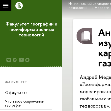
Национальный исследоват
технологий
Новости
Факультет географии и
Ан
геоинформационных
технологий
из
ка
га
Андрей Медве
ФАКУЛЬТЕТ
«Геоинформа
моделировани
О факультете
глобальных 
Что такое современная
география
технологии»,