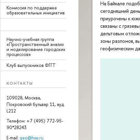
На Байкале подоб
Комиссия по поддержке
сегодняшний день
образовательных инициатив
приурочены к южн
связаны с грязев
дельтовым отложе
Научно-учебная группа
зоны разломов, вы
«Пространственный анализ
геофизическим д
и моделирование городских
процессов»
Клуб выпускников ФГГТ
КОНТАКТЫ
109028, Москва,
Покровский бульвар 11, ауд.
L212
Телефон: +7 (495) 772-95-
90*28243
E-mail:
geo@hse.ru