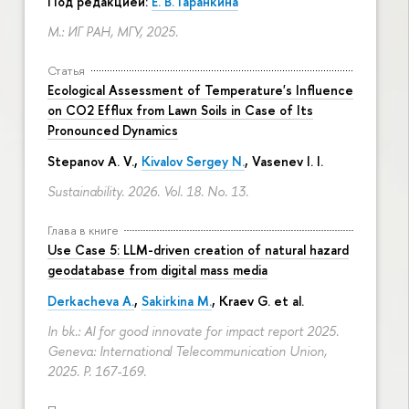
Под редакцией:
Е. В. Гаранкина
М.: ИГ РАН, МГУ, 2025.
Статья
Ecological Assessment of Temperature's Influence
on CO2 Efflux from Lawn Soils in Case of Its
Pronounced Dynamics
Stepanov A. V.,
Kivalov Sergey N.
, Vasenev I. I.
Sustainability. 2026. Vol. 18. No. 13.
Глава в книге
Use Case 5: LLM-driven creation of natural hazard
geodatabase from digital mass media
Derkacheva A.
,
Sakirkina M.
,
Kraev G.
et al.
In bk.: AI for good innovate for impact report 2025.
Geneva: International Telecommunication Union,
2025.
P. 167-169.