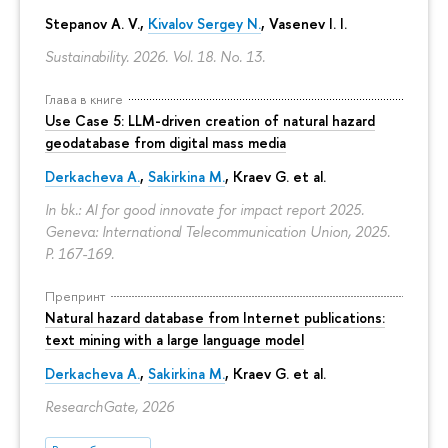
Stepanov A. V.,
Kivalov Sergey N.
, Vasenev I. I.
Sustainability. 2026. Vol. 18. No. 13.
Глава в книге
Use Case 5: LLM-driven creation of natural hazard
geodatabase from digital mass media
Derkacheva A.
,
Sakirkina M.
,
Kraev G.
et al.
In bk.: AI for good innovate for impact report 2025.
Geneva: International Telecommunication Union, 2025.
P. 167-169.
Препринт
Natural hazard database from Internet publications:
text mining with a large language model
Derkacheva A.
,
Sakirkina M.
,
Kraev G.
et al.
ResearchGate, 2026