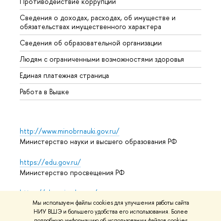
Противодействие коррупции
Центр
Сведения о доходах, расходах, об имуществе и
Бизне
обязательствах имущественного характера
Образ
Сведения об образовательной организации
Обрат
Людям с ограниченными возможностями здоровья
Единая платежная страница
Работа в Вышке
http://www.minobrnauki.gov.ru/
Министерство науки и высшего образования РФ
https://edu.gov.ru/
Министерство просвещения РФ
https://elearning.hse.ru/mooc
Массовые открытые онлайн-курсы
Мы используем файлы cookies для улучшения работы сайта
НИУ ВШЭ и большего удобства его использования. Более
подробную информацию об использовании файлов cookies