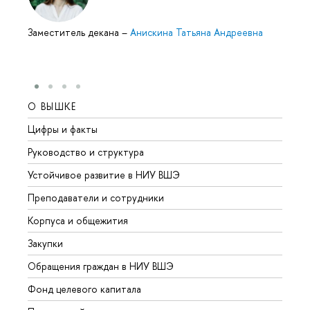
Заместитель декана
–
Анискина Татьяна Андреевна
О ВЫШКЕ
ОБР
Цифры и факты
Лице
Руководство и структура
Довуз
Устойчивое развитие в НИУ ВШЭ
Олим
Преподаватели и сотрудники
Прием
Корпуса и общежития
Вышк
Закупки
Прием
Обращения граждан в НИУ ВШЭ
Аспир
Фонд целевого капитала
Допол