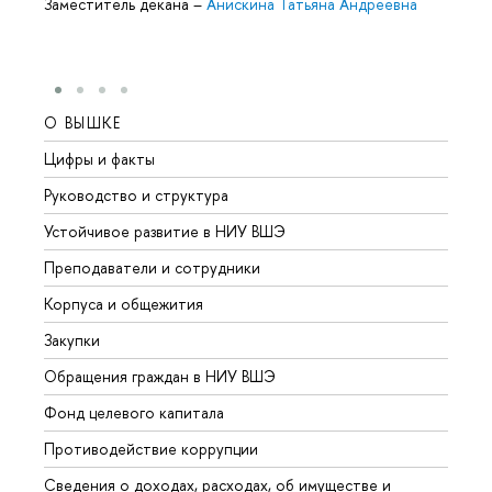
Заместитель декана
–
Анискина Татьяна Андреевна
О ВЫШКЕ
ОБР
Цифры и факты
Лице
Руководство и структура
Довуз
Устойчивое развитие в НИУ ВШЭ
Олим
Преподаватели и сотрудники
Прием
Корпуса и общежития
Вышк
Закупки
Прием
Обращения граждан в НИУ ВШЭ
Аспир
Фонд целевого капитала
Допол
Противодействие коррупции
Центр
Сведения о доходах, расходах, об имуществе и
Бизне