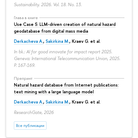
Sustainability. 2026. Vol. 18. No. 13.
Глава в книге
Use Case 5: LLM-driven creation of natural hazard
geodatabase from digital mass media
Derkacheva A.
,
Sakirkina M.
,
Kraev G.
et al.
In bk.: AI for good innovate for impact report 2025.
Geneva: International Telecommunication Union, 2025.
P. 167-169.
Препринт
Natural hazard database from Internet publications:
text mining with a large language model
Derkacheva A.
,
Sakirkina M.
,
Kraev G.
et al.
ResearchGate, 2026
Все публикации