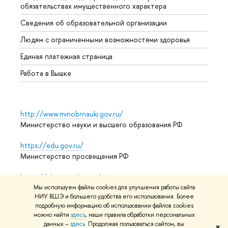
обязательствах имущественного характера
Образ
Сведения об образовательной организации
Обрат
Людям с ограниченными возможностями здоровья
Единая платежная страница
Работа в Вышке
http://www.minobrnauki.gov.ru/
Министерство науки и высшего образования РФ
https://edu.gov.ru/
Министерство просвещения РФ
https://elearning.hse.ru/mooc
Массовые открытые онлайн-курсы
Мы используем файлы cookies для улучшения работы сайта
НИУ ВШЭ и большего удобства его использования. Более
подробную информацию об использовании файлов cookies
можно найти
здесь
, наши правила обработки персональных
данных –
здесь
. Продолжая пользоваться сайтом, вы
© НИУ ВШЭ 1993–2026
Адреса и контакты
Условия
✖