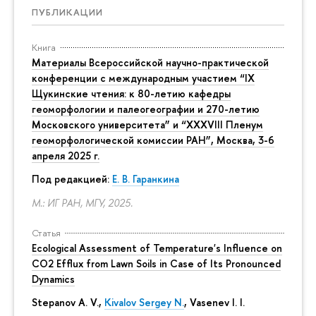
ПУБЛИКАЦИИ
Книга
Материалы Всероссийской научно-практической
конференции с международным участием “IX
Щукинские чтения: к 80-летию кафедры
геоморфологии и палеогеографии и 270-летию
Московского университета” и “XXXVIII Пленум
геоморфологической комиссии РАН”, Москва, 3-6
апреля 2025 г.
Под редакцией:
Е. В. Гаранкина
М.: ИГ РАН, МГУ, 2025.
Статья
Ecological Assessment of Temperature's Influence on
CO2 Efflux from Lawn Soils in Case of Its Pronounced
Dynamics
Stepanov A. V.,
Kivalov Sergey N.
, Vasenev I. I.